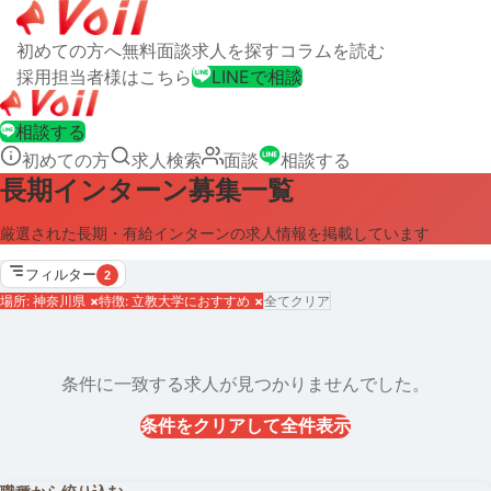
初めての方へ
無料面談
求人を探す
コラムを読む
採用担当者様はこちら
LINEで相談
相談する
初めての方
求人検索
面談
相談する
長期インターン募集一覧
厳選された長期・有給インターンの求人情報を掲載しています
フィルター
2
場所: 神奈川県
×
特徴: 立教大学におすすめ
×
全てクリア
条件に一致する求人が見つかりませんでした。
条件をクリアして全件表示