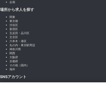
企画
場所から求人を探す
関東
東京都
渋谷区
新宿区
五反田・品川区
文京区
六本木・港区
丸の内・東京駅周辺
神奈川県
関西
大阪府
京都府
その他（国内）
海外
SNSアカウント
X (Twitter)
×
Instagram
絞り込み
LINE
note
Facebook
職種から絞り込む