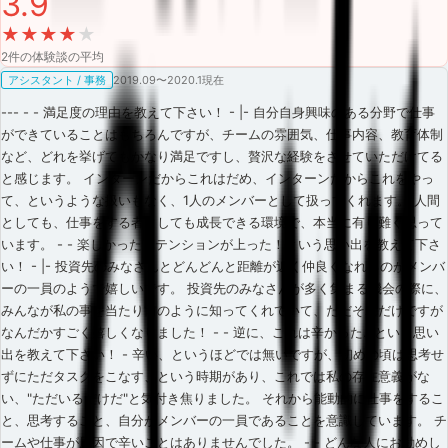
3.9
★
★
★
★
★
2
件の体験談の平均
アシスタント / 事務
2019.09〜2020.1現在
--- - - 満足度の理由を教えて下さい！ - |- 自分自身興味のある分野で仕事
ができていることはもちろんですが、チームの雰囲気、仕事内容、教育体制
など、どれを挙げてもかなり満足ですし、贅沢な経験をさせていただけてる
と感じます。 インターンだからこれはだめ、インターンだからこれをやっ
て、というような扱いもなく、1人のメンバーとして扱ってくれます。 人間
としても、仕事をする者としても成長できる環境で、本当に有り難く思って
います。 - - 楽しかった！テンションが上った！という思い出を教えて下さ
い！ - |- 投資先のみなさんとどんどんと距離が近く仲良くなれるのがメンバ
ーの一員のようで嬉しいです。 投資先のみなさんが多く集まる機会の際に、
みんなが私の事を当たり前のように知ってくれていて、ただそれだけですが
なんだかすごく嬉しくなりました！ - - 逆に、これは辛かった…という思い
出を教えて下さい！ - 辛い、というほどでは無いですが、初めの頃は思考せ
ずにただタスクをこなす、という時期があり、これでは私の存在意義がな
い、"ただいるだけだ"と気付き焦りました。 それから能動的に仕事をするこ
と、思考すること、自分がメンバーの一員であることを意識しています。 チ
ームや仕事が原因で辛いことはありませんでした。 - - どんな人にお勧めし