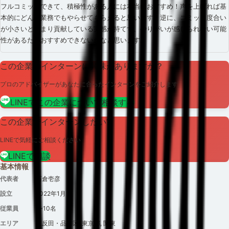
フルコミットできて、積極性がある人には本当におすすめ！声を上げれば基
本的にどんな業務でもやらせてもらえると思います！逆に、コミット度合い
が小さいとあまり貢献している実感が持てず、やりがいが感じられない可能
性があるためおすすめできないかなと思います。
この企業のインターンに興味がありますか？
プロのアドバイザーがあなたに合ったインターンをご紹介します
LINEでこの企業について相談する
この企業でインターンしたい?
LINEで気軽にご相談ください
LINEで相談
基本情報
代表者
石倉壱彦
設立
2022
年
1月
従業員
1~10名
エリア
五反田・品川区, 東京都, 関東