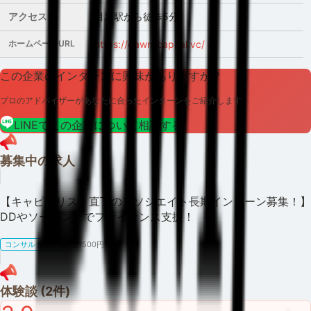
アクセス
目黒駅から徒歩5分
ホームページURL
https://dawn-capital.vc/
この企業のインターンに興味がありますか？
プロのアドバイザーがあなたに合ったインターンをご紹介します
LINEでこの企業について相談する
募集中の求人
【キャピタリスト直下のアソシエイト長期インターン募集！】
DDやソーシングでファイナンス支援！
コンサルタント
時給1500円~
体験談 (
2
件)