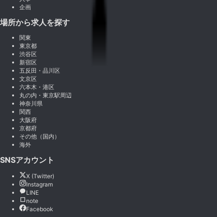
企画
場所から求人を探す
関東
東京都
渋谷区
新宿区
五反田・品川区
文京区
六本木・港区
丸の内・東京駅周辺
神奈川県
関西
大阪府
京都府
その他（国内）
海外
SNSアカウント
X (Twitter)
Instagram
LINE
note
Facebook