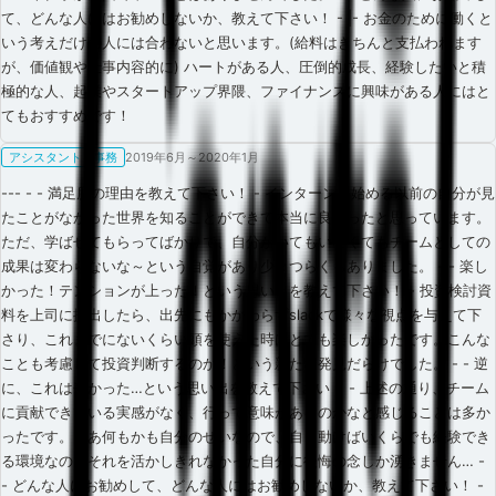
て、どんな人にはお勧めしないか、教えて下さい！ - |- お金のために働くと
いう考えだけの人には合わないと思います。(給料はきちんと支払われます
が、価値観や仕事内容的に) ハートがある人、圧倒的成長、経験したいと積
極的な人、起業やスタートアップ界隈、ファイナンスに興味がある人にはと
てもおすすめです！
アシスタント / 事務
2019年6月～2020年1月
--- - - 満足度の理由を教えて下さい！ - インターンを始める以前の自分が見
たことがなかった世界を知ることができて本当に良かったと思っています。
ただ、学ばせてもらってばかりで、自分がいてもいなくてもチームとしての
成果は変わらないな～という自覚があり少々つらくもありました。 - - 楽し
かった！テンションが上った！という思い出を教えて下さい！ - 投資検討資
料を上司に提出したら、出先にもかかわらずslackで様々な視点を与えて下
さり、これまでにないくらい頭を使えた時はとても楽しかったです。こんな
ことも考慮して投資判断するのか！という新たな発見だらけでした。 - - 逆
に、これは辛かった…という思い出を教えて下さい！ - 上述の通り、チーム
に貢献できている実感がなく、行って意味があるのかなと感じることは多か
ったです。まあ何もかも自分のせいなので、自ら動けばいくらでも経験でき
る環境なのにそれを活かしきれなかった自分に後悔の念しか湧きません… -
- どんな人にお勧めして、どんな人にはお勧めしないか、教えて下さい！ -