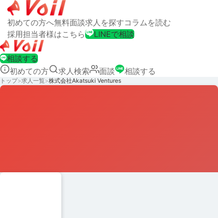
初めての方へ
無料面談
求人を探す
コラムを読む
採用担当者様はこちら
LINEで相談
相談する
初めての方
求人検索
面談
相談する
トップ
>
求人一覧
>
株式会社Akatsuki Ventures