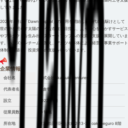
してきました。
2022年4月に「Dawn Capital」の運用を開始し、時代の先駆けとして
世の中を照らす太陽のような存在を目指し、人々の心を動かすサービス
やプロダクトを生み出すスタートアップへの投資と支援を展開していま
す。ハンズオンチームに加え、アカツキ本体による経営・事業サポート
体制も構築し、投資先への支援を行っています。
企業情報
会社名
株式会社Akatsuki Ventures
代表者名
石倉壱彦
設立
2022
年
1月
従業員数
1~10名
所在地
東京都品川区上大崎2-13-30 oak meguro 8階