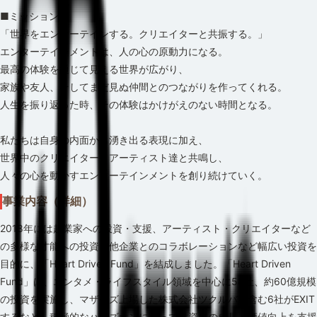
■ミッション
「世界をエンターテインする。クリエイターと共振する。」
エンターテインメントは、人の心の原動力になる。
最高の体験を通じて見える世界が広がり、
家族や友人、そしてまだ見ぬ仲間とのつながりを作ってくれる。
人生を振り返った時、その体験はかけがえのない時間となる。
私たちは自身の内面から湧き出る表現に加え、
世界中のクリエイター、アーティスト達と共鳴し、
人々の心を動かすエンターテインメントを創り続けていく。
事業内容（詳細）
2018年には起業家への投資・支援、アーティスト・クリエイターなど
の多様な才能への投資、他企業とのコラボレーションなど幅広い投資を
目的に、「Heart Driven Fund」を結成しました。「Heart Driven
Fund」は、エンタメ・ライフスタイル領域を中心に58社、約60億規模
の投資を実施し、マザーズ上場した株式会社ツクルバを含む6社がEXIT
するなど、積極的なハンズオンによって投資先の成長と価値向上を支援