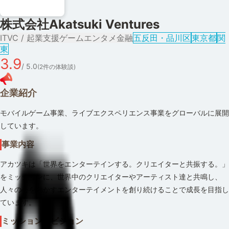
株式会社Akatsuki Ventures
IT
VC / 起業支援
ゲーム
エンタメ
金融
五反田・品川区
東京都
関
東
3.9
/ 5.0
(
2
件の体験談)
企業紹介
モバイルゲーム事業、ライブエクスペリエンス事業をグローバルに展開
しています。
事業内容
アカツキは「世界をエンターテインする。クリエイターと共振する。」
をミッションに、世界中のクリエイターやアーティスト達と共鳴し、
人々の心を動かすエンターテイメントを創り続けることで成長を目指し
ています。
ミッション・ビジョン