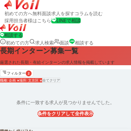
初めての方へ
無料面談
求人を探す
コラムを読む
採用担当者様はこちら
LINEで相談
相談する
初めての方
求人検索
面談
相談する
長期インターン募集一覧
厳選された長期・有給インターンの求人情報を掲載しています
フィルター
2
職種: 企画
×
場所: 文京区
×
全てクリア
条件に一致する求人が見つかりませんでした。
条件をクリアして全件表示