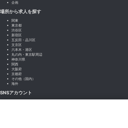
企画
場所から求人を探す
関東
東京都
渋谷区
新宿区
五反田・品川区
文京区
六本木・港区
丸の内・東京駅周辺
神奈川県
関西
大阪府
京都府
その他（国内）
海外
SNSアカウント
X (Twitter)
×
Instagram
絞り込み
LINE
note
Facebook
職種から絞り込む