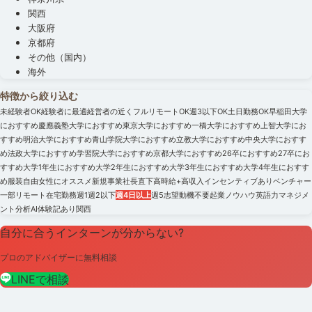
関西
大阪府
京都府
その他（国内）
海外
特徴から絞り込む
未経験者OK
経験者に最適
経営者の近く
フルリモートOK
週3以下OK
土日勤務OK
早稲田大学
におすすめ
慶應義塾大学におすすめ
東京大学におすすめ
一橋大学におすすめ
上智大学にお
すすめ
明治大学におすすめ
青山学院大学におすすめ
立教大学におすすめ
中央大学におすす
め
法政大学におすすめ
学習院大学におすすめ
京都大学におすすめ
26卒におすすめ
27卒にお
すすめ
大学1年生におすすめ
大学2年生におすすめ
大学3年生におすすめ
大学4年生におすす
め
服装自由
女性にオススメ
新規事業
社長直下
高時給+高収入
インセンティブあり
ベンチャー
一部リモート
在宅勤務
週1
週2以下
週4日以上
週5
志望動機不要
起業ノウハウ
英語力
マネジメ
ント
分析
AI
体験記あり
関西
自分に合うインターンが分からない?
プロのアドバイザーに無料相談
LINEで相談