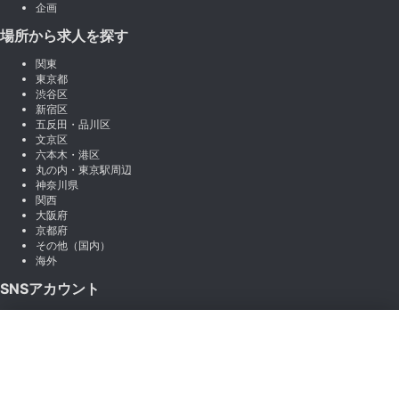
企画
場所から求人を探す
関東
東京都
渋谷区
新宿区
五反田・品川区
文京区
六本木・港区
丸の内・東京駅周辺
神奈川県
関西
大阪府
京都府
その他（国内）
海外
SNSアカウント
X (Twitter)
×
Instagram
絞り込み
LINE
note
Facebook
職種から絞り込む