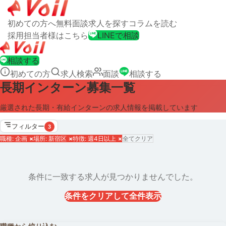
初めての方へ
無料面談
求人を探す
コラムを読む
採用担当者様はこちら
LINEで相談
相談する
初めての方
求人検索
面談
相談する
長期インターン募集一覧
厳選された長期・有給インターンの求人情報を掲載しています
フィルター
3
職種: 企画
×
場所: 新宿区
×
特徴: 週4日以上
×
全てクリア
条件に一致する求人が見つかりませんでした。
条件をクリアして全件表示