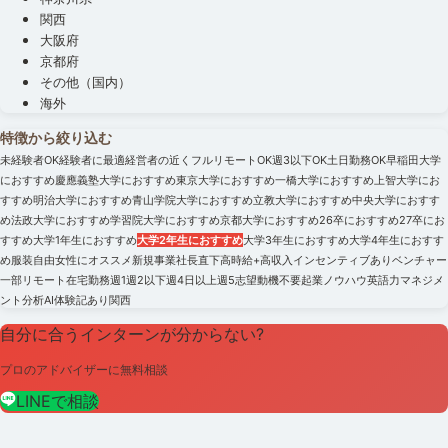
関西
大阪府
京都府
その他（国内）
海外
特徴から絞り込む
未経験者OK
経験者に最適
経営者の近く
フルリモートOK
週3以下OK
土日勤務OK
早稲田大学
におすすめ
慶應義塾大学におすすめ
東京大学におすすめ
一橋大学におすすめ
上智大学にお
すすめ
明治大学におすすめ
青山学院大学におすすめ
立教大学におすすめ
中央大学におすす
め
法政大学におすすめ
学習院大学におすすめ
京都大学におすすめ
26卒におすすめ
27卒にお
すすめ
大学1年生におすすめ
大学2年生におすすめ
大学3年生におすすめ
大学4年生におすす
め
服装自由
女性にオススメ
新規事業
社長直下
高時給+高収入
インセンティブあり
ベンチャー
一部リモート
在宅勤務
週1
週2以下
週4日以上
週5
志望動機不要
起業ノウハウ
英語力
マネジメ
ント
分析
AI
体験記あり
関西
自分に合うインターンが分からない?
プロのアドバイザーに無料相談
LINEで相談