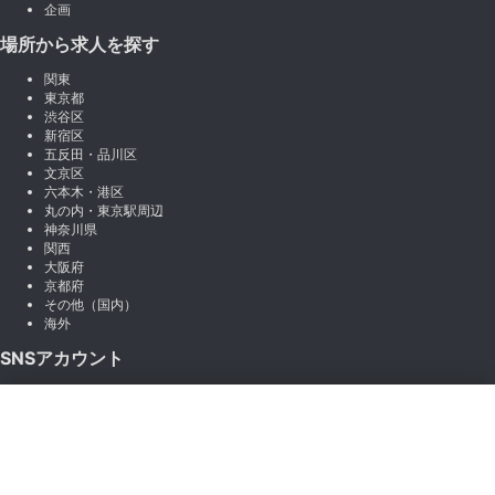
企画
場所から求人を探す
関東
東京都
渋谷区
新宿区
五反田・品川区
文京区
六本木・港区
丸の内・東京駅周辺
神奈川県
関西
大阪府
京都府
その他（国内）
海外
SNSアカウント
X (Twitter)
×
Instagram
絞り込み
LINE
note
Facebook
職種から絞り込む