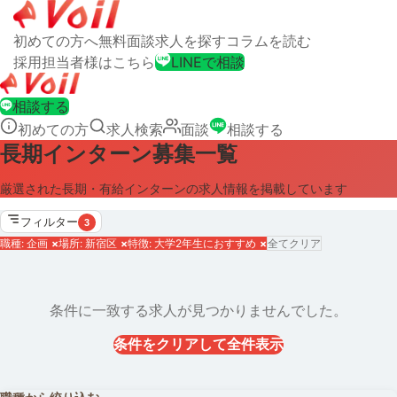
初めての方へ
無料面談
求人を探す
コラムを読む
採用担当者様はこちら
LINEで相談
相談する
初めての方
求人検索
面談
相談する
長期インターン募集一覧
厳選された長期・有給インターンの求人情報を掲載しています
フィルター
3
職種: 企画
×
場所: 新宿区
×
特徴: 大学2年生におすすめ
×
全てクリア
条件に一致する求人が見つかりませんでした。
条件をクリアして全件表示