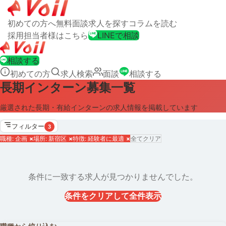
初めての方へ
無料面談
求人を探す
コラムを読む
採用担当者様はこちら
LINEで相談
相談する
初めての方
求人検索
面談
相談する
長期インターン募集一覧
厳選された長期・有給インターンの求人情報を掲載しています
フィルター
3
職種: 企画
×
場所: 新宿区
×
特徴: 経験者に最適
×
全てクリア
条件に一致する求人が見つかりませんでした。
条件をクリアして全件表示