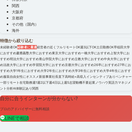
関西
大阪府
京都府
その他（国内）
海外
特徴から絞り込む
未経験者OK
経験者に最適
経営者の近く
フルリモートOK
週3以下OK
土日勤務OK
早稲田大学
におすすめ
慶應義塾大学におすすめ
東京大学におすすめ
一橋大学におすすめ
上智大学にお
すすめ
明治大学におすすめ
青山学院大学におすすめ
立教大学におすすめ
中央大学におすす
め
法政大学におすすめ
学習院大学におすすめ
京都大学におすすめ
26卒におすすめ
27卒にお
すすめ
大学1年生におすすめ
大学2年生におすすめ
大学3年生におすすめ
大学4年生におすす
め
服装自由
女性にオススメ
新規事業
社長直下
高時給+高収入
インセンティブあり
ベンチャー
一部リモート
在宅勤務
週1
週2以下
週4日以上
週5
志望動機不要
起業ノウハウ
英語力
マネジメ
ント
分析
AI
体験記あり
関西
自分に合うインターンが分からない?
プロのアドバイザーに無料相談
LINEで相談