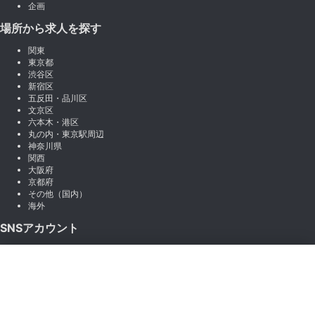
企画
場所から求人を探す
関東
東京都
渋谷区
新宿区
五反田・品川区
文京区
六本木・港区
丸の内・東京駅周辺
神奈川県
関西
大阪府
京都府
その他（国内）
海外
SNSアカウント
X (Twitter)
×
Instagram
絞り込み
LINE
note
Facebook
職種から絞り込む