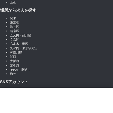
企画
場所から求人を探す
関東
東京都
渋谷区
新宿区
五反田・品川区
文京区
六本木・港区
丸の内・東京駅周辺
神奈川県
関西
大阪府
京都府
その他（国内）
海外
SNSアカウント
X (Twitter)
×
Instagram
絞り込み
LINE
note
Facebook
職種から絞り込む