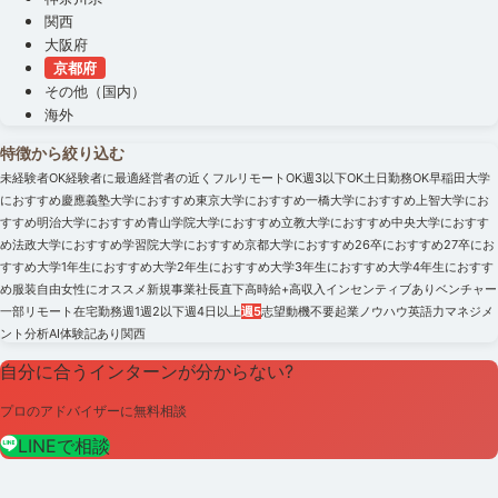
関西
大阪府
京都府
その他（国内）
海外
特徴から絞り込む
未経験者OK
経験者に最適
経営者の近く
フルリモートOK
週3以下OK
土日勤務OK
早稲田大学
におすすめ
慶應義塾大学におすすめ
東京大学におすすめ
一橋大学におすすめ
上智大学にお
すすめ
明治大学におすすめ
青山学院大学におすすめ
立教大学におすすめ
中央大学におすす
め
法政大学におすすめ
学習院大学におすすめ
京都大学におすすめ
26卒におすすめ
27卒にお
すすめ
大学1年生におすすめ
大学2年生におすすめ
大学3年生におすすめ
大学4年生におすす
め
服装自由
女性にオススメ
新規事業
社長直下
高時給+高収入
インセンティブあり
ベンチャー
一部リモート
在宅勤務
週1
週2以下
週4日以上
週5
志望動機不要
起業ノウハウ
英語力
マネジメ
ント
分析
AI
体験記あり
関西
自分に合うインターンが分からない?
プロのアドバイザーに無料相談
LINEで相談