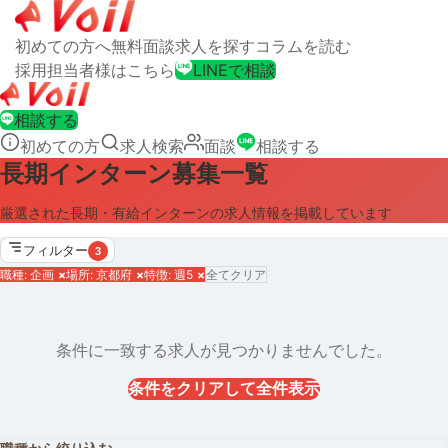
初めての方へ
無料面談
求人を探す
コラムを読む
採用担当者様はこちら
LINEで相談
相談する
初めての方
求人検索
面談
相談する
長期インターン募集一覧
厳選された長期・有給インターンの求人情報を掲載しています
フィルター
3
職種: 企画
×
場所: 京都府
×
特徴: 週5
×
全てクリア
条件に一致する求人が見つかりませんでした。
条件をクリアして全件表示