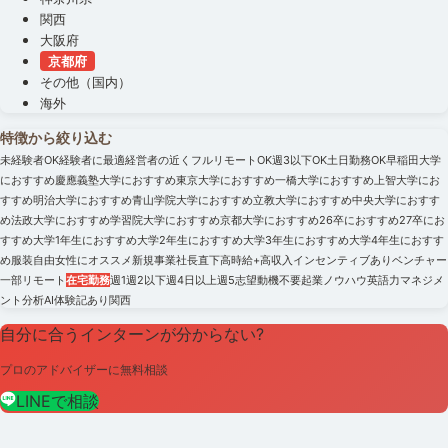
関西
大阪府
京都府
その他（国内）
海外
特徴から絞り込む
未経験者OK
経験者に最適
経営者の近く
フルリモートOK
週3以下OK
土日勤務OK
早稲田大学
におすすめ
慶應義塾大学におすすめ
東京大学におすすめ
一橋大学におすすめ
上智大学にお
すすめ
明治大学におすすめ
青山学院大学におすすめ
立教大学におすすめ
中央大学におすす
め
法政大学におすすめ
学習院大学におすすめ
京都大学におすすめ
26卒におすすめ
27卒にお
すすめ
大学1年生におすすめ
大学2年生におすすめ
大学3年生におすすめ
大学4年生におすす
め
服装自由
女性にオススメ
新規事業
社長直下
高時給+高収入
インセンティブあり
ベンチャー
一部リモート
在宅勤務
週1
週2以下
週4日以上
週5
志望動機不要
起業ノウハウ
英語力
マネジメ
ント
分析
AI
体験記あり
関西
自分に合うインターンが分からない?
プロのアドバイザーに無料相談
LINEで相談