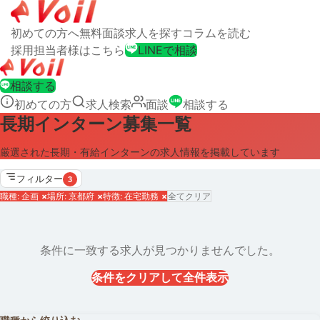
初めての方へ
無料面談
求人を探す
コラムを読む
採用担当者様はこちら
LINEで相談
相談する
初めての方
求人検索
面談
相談する
長期インターン募集一覧
厳選された長期・有給インターンの求人情報を掲載しています
フィルター
3
職種: 企画
×
場所: 京都府
×
特徴: 在宅勤務
×
全てクリア
条件に一致する求人が見つかりませんでした。
条件をクリアして全件表示