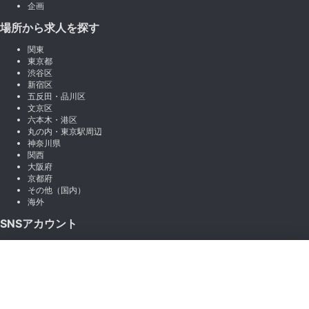
企画
場所から求人を探す
関東
東京都
渋谷区
新宿区
五反田・品川区
文京区
六本木・港区
丸の内・東京駅周辺
神奈川県
関西
大阪府
京都府
その他（国内）
海外
SNSアカウント
X (Twitter)
×
Instagram
絞り込み
LINE
note
Facebook
職種から絞り込む