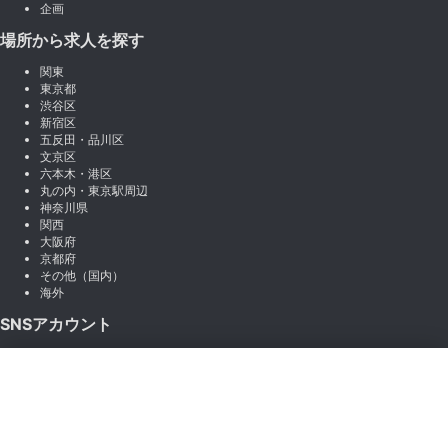
企画
場所から求人を探す
関東
東京都
渋谷区
新宿区
五反田・品川区
文京区
六本木・港区
丸の内・東京駅周辺
神奈川県
関西
大阪府
京都府
その他（国内）
海外
SNSアカウント
X (Twitter)
×
Instagram
絞り込み
LINE
note
Facebook
職種から絞り込む