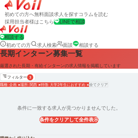
初めての方へ
無料面談
求人を探す
コラムを読む
採用担当者様はこちら
LINEで相談
相談する
初めての方
求人検索
面談
相談する
長期インターン募集一覧
厳選された長期・有給インターンの求人情報を掲載しています
フィルター
3
職種: 企画
×
場所: 関西
×
特徴: 大学2年生におすすめ
×
全てクリア
条件に一致する求人が見つかりませんでした。
条件をクリアして全件表示