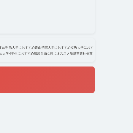
すめ
明治大学におすすめ
青山学院大学におすすめ
立教大学におす
め
大学4年生におすすめ
服装自由
女性にオススメ
新規事業
社長直