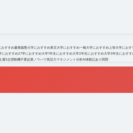
におすすめ
慶應義塾大学におすすめ
東京大学におすすめ
一橋大学におすすめ
上智大学におす
6卒におすすめ
27卒におすすめ
大学1年生におすすめ
大学2年生におすすめ
大学3年生におすす
上
週5
志望動機不要
起業ノウハウ
英語力
マネジメント
分析
AI
体験記あり
関西