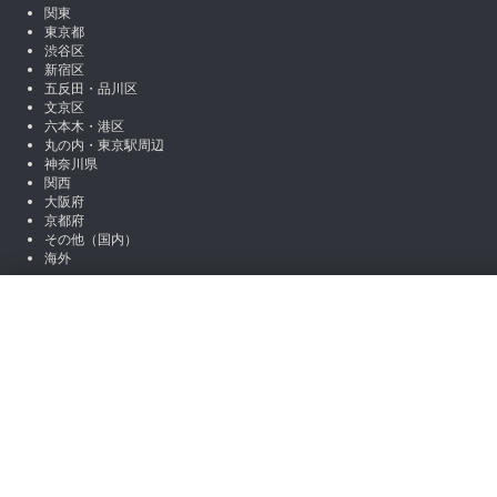
関東
東京都
渋谷区
新宿区
五反田・品川区
文京区
六本木・港区
丸の内・東京駅周辺
神奈川県
関西
大阪府
京都府
その他（国内）
海外
SNSアカウント
絞り込み
X (Twitter)
Instagram
LINE
職種から絞り込む
note
Facebook
営業
マーケティング
編集 / ライター
アシスタント / 事
お役立ち情報
場所から絞り込む
コラム一覧
初心者向けコンテンツ