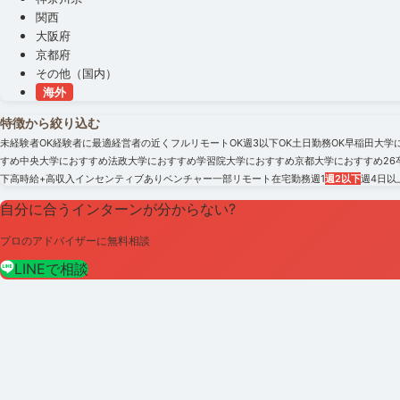
関西
大阪府
京都府
その他（国内）
海外
特徴から絞り込む
未経験者OK
経験者に最適
経営者の近く
フルリモートOK
週3以下OK
土日勤務OK
早稲田大学
すめ
中央大学におすすめ
法政大学におすすめ
学習院大学におすすめ
京都大学におすすめ
2
下
高時給+高収入
インセンティブあり
ベンチャー
一部リモート
在宅勤務
週1
週2以下
週4日以
自分に合うインターンが分からない?
プロのアドバイザーに無料相談
LINEで相談