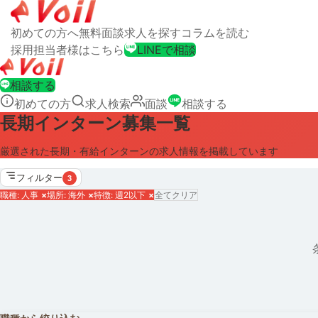
初めての方へ
無料面談
求人を探す
コラムを読む
採用担当者様はこちら
LINEで相談
相談する
初めての方
求人検索
面談
相談する
長期インターン募集一覧
厳選された長期・有給インターンの求人情報を掲載しています
フィルター
3
職種: 人事
×
場所: 海外
×
特徴: 週2以下
×
全てクリア