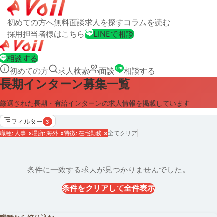
初めての方へ
無料面談
求人を探す
コラムを読む
採用担当者様はこちら
LINEで相談
相談する
初めての方
求人検索
面談
相談する
長期インターン募集一覧
厳選された長期・有給インターンの求人情報を掲載しています
フィルター
3
職種: 人事
×
場所: 海外
×
特徴: 在宅勤務
×
全てクリア
条件に一致する求人が見つかりませんでした。
条件をクリアして全件表示