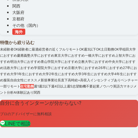
関西
大阪府
京都府
その他（国内）
海外
特徴から絞り込む
未経験者OK
経験者に最適
経営者の近く
フルリモートOK
週3以下OK
土日勤務OK
早稲田大学
におすすめ
慶應義塾大学におすすめ
東京大学におすすめ
一橋大学におすすめ
上智大学にお
すすめ
明治大学におすすめ
青山学院大学におすすめ
立教大学におすすめ
中央大学におすす
め
法政大学におすすめ
学習院大学におすすめ
京都大学におすすめ
26卒におすすめ
27卒にお
すすめ
大学1年生におすすめ
大学2年生におすすめ
大学3年生におすすめ
大学4年生におすす
め
服装自由
女性にオススメ
新規事業
社長直下
高時給+高収入
インセンティブあり
ベンチャー
一部リモート
在宅勤務
週1
週2以下
週4日以上
週5
志望動機不要
起業ノウハウ
英語力
マネジメ
ント
分析
AI
体験記あり
関西
自分に合うインターンが分からない?
プロのアドバイザーに無料相談
LINEで相談