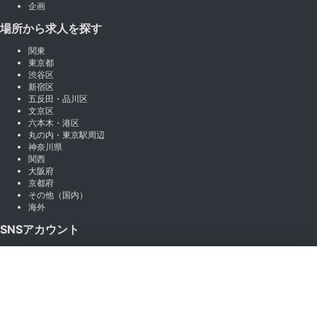
企画
場所から求人を探す
関東
東京都
渋谷区
新宿区
五反田・品川区
文京区
六本木・港区
丸の内・東京駅周辺
神奈川県
関西
大阪府
京都府
その他（国内）
海外
SNSアカウント
X (Twitter)
×
Instagram
絞り込み
LINE
note
Facebook
職種から絞り込む