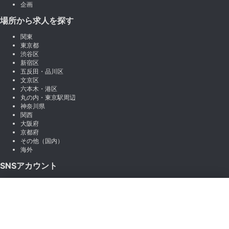
企画
場所から求人を探す
関東
東京都
渋谷区
新宿区
五反田・品川区
文京区
六本木・港区
丸の内・東京駅周辺
神奈川県
関西
大阪府
京都府
その他（国内）
海外
SNSアカウント
X (Twitter)
×
Instagram
絞り込み
LINE
note
Facebook
職種から絞り込む