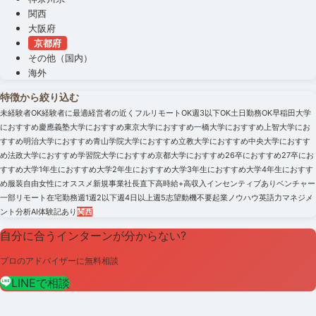
関西
大阪府
京都府
その他（国内）
海外
特徴から絞り込む
未経験者OK
経験者に最適
経営者の近く
フルリモートOK
週3以下OK
土日勤務OK
早稲田大学
におすすめ
慶應義塾大学におすすめ
東京大学におすすめ
一橋大学におすすめ
上智大学にお
すすめ
明治大学におすすめ
青山学院大学におすすめ
立教大学におすすめ
中央大学におすす
め
法政大学におすすめ
学習院大学におすすめ
京都大学におすすめ
26卒におすすめ
27卒にお
すすめ
大学1年生におすすめ
大学2年生におすすめ
大学3年生におすすめ
大学4年生におすす
め
服装自由
女性にオススメ
新規事業
社長直下
高時給+高収入
インセンティブあり
ベンチャー
一部リモート
在宅勤務
週1
週2以下
週4日以上
週5
志望動機不要
起業ノウハウ
英語力
マネジメ
ント
分析
AI
体験記あり
関西
自分に合うインターンが分からない?
プロのアドバイザーに無料相談
LINEで相談