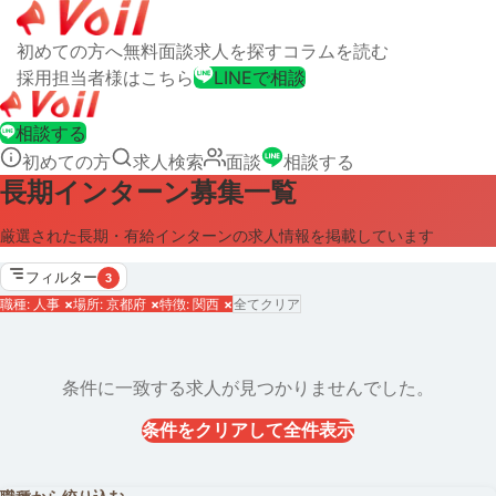
初めての方へ
無料面談
求人を探す
コラムを読む
採用担当者様はこちら
LINEで相談
相談する
初めての方
求人検索
面談
相談する
長期インターン募集一覧
厳選された長期・有給インターンの求人情報を掲載しています
フィルター
3
職種: 人事
×
場所: 京都府
×
特徴: 関西
×
全てクリア
条件に一致する求人が見つかりませんでした。
条件をクリアして全件表示