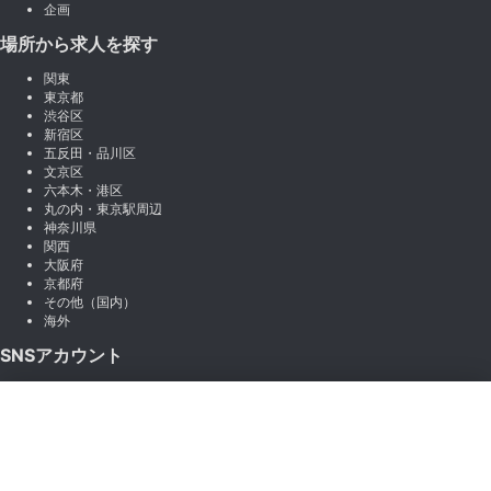
企画
場所から求人を探す
関東
東京都
渋谷区
新宿区
五反田・品川区
文京区
六本木・港区
丸の内・東京駅周辺
神奈川県
関西
大阪府
京都府
その他（国内）
海外
SNSアカウント
X (Twitter)
×
Instagram
絞り込み
LINE
note
Facebook
職種から絞り込む