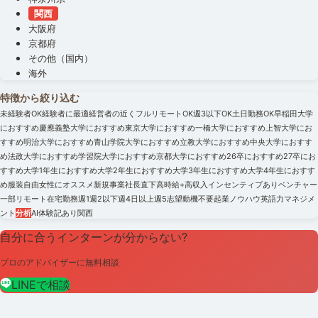
関西
大阪府
京都府
その他（国内）
海外
特徴から絞り込む
未経験者OK
経験者に最適
経営者の近く
フルリモートOK
週3以下OK
土日勤務OK
早稲田大学
におすすめ
慶應義塾大学におすすめ
東京大学におすすめ
一橋大学におすすめ
上智大学にお
すすめ
明治大学におすすめ
青山学院大学におすすめ
立教大学におすすめ
中央大学におすす
め
法政大学におすすめ
学習院大学におすすめ
京都大学におすすめ
26卒におすすめ
27卒にお
すすめ
大学1年生におすすめ
大学2年生におすすめ
大学3年生におすすめ
大学4年生におすす
め
服装自由
女性にオススメ
新規事業
社長直下
高時給+高収入
インセンティブあり
ベンチャー
一部リモート
在宅勤務
週1
週2以下
週4日以上
週5
志望動機不要
起業ノウハウ
英語力
マネジメ
ント
分析
AI
体験記あり
関西
自分に合うインターンが分からない?
プロのアドバイザーに無料相談
LINEで相談