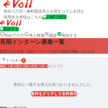
初めての方へ
無料面談
求人を探す
コラムを読む
採用担当者様はこちら
LINEで相談
相談する
初めての方
求人検索
面談
相談する
長期インターン募集一覧
厳選された長期・有給インターンの求人情報を掲載しています
フィルター
3
職種: 人事
×
場所: 関西
×
特徴: 分析
×
全てクリア
条件に一致する求人が見つかりませんでした。
条件をクリアして全件表示