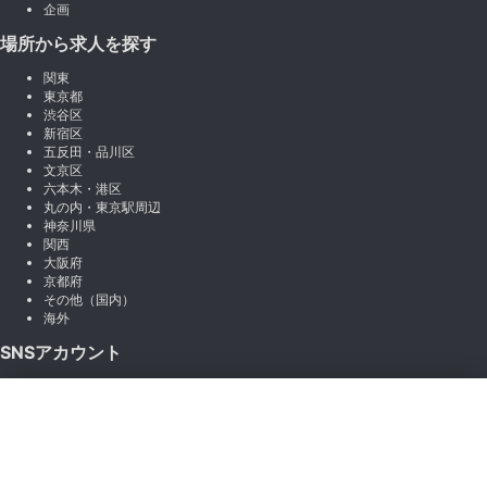
企画
場所から求人を探す
関東
東京都
渋谷区
新宿区
五反田・品川区
文京区
六本木・港区
丸の内・東京駅周辺
神奈川県
関西
大阪府
京都府
その他（国内）
海外
SNSアカウント
X (Twitter)
×
Instagram
絞り込み
LINE
note
Facebook
職種から絞り込む