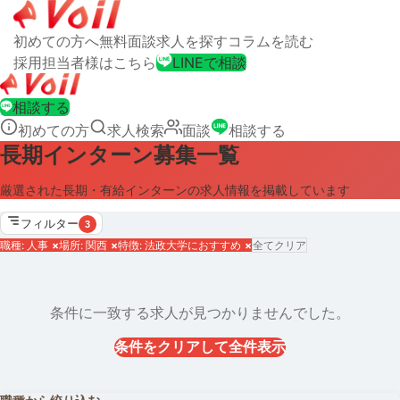
初めての方へ
無料面談
求人を探す
コラムを読む
採用担当者様はこちら
LINEで相談
相談する
初めての方
求人検索
面談
相談する
長期インターン募集一覧
厳選された長期・有給インターンの求人情報を掲載しています
フィルター
3
職種: 人事
×
場所: 関西
×
特徴: 法政大学におすすめ
×
全てクリア
条件に一致する求人が見つかりませんでした。
条件をクリアして全件表示