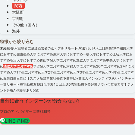
関西
大阪府
京都府
その他（国内）
海外
特徴から絞り込む
未経験者OK
経験者に最適
経営者の近く
フルリモートOK
週3以下OK
土日勤務OK
早稲田大学
におすすめ
慶應義塾大学におすすめ
東京大学におすすめ
一橋大学におすすめ
上智大学にお
すすめ
明治大学におすすめ
青山学院大学におすすめ
立教大学におすすめ
中央大学におすす
め
法政大学におすすめ
学習院大学におすすめ
京都大学におすすめ
26卒におすすめ
27卒にお
すすめ
大学1年生におすすめ
大学2年生におすすめ
大学3年生におすすめ
大学4年生におすす
め
服装自由
女性にオススメ
新規事業
社長直下
高時給+高収入
インセンティブあり
ベンチャー
一部リモート
在宅勤務
週1
週2以下
週4日以上
週5
志望動機不要
起業ノウハウ
英語力
マネジメ
ント
分析
AI
体験記あり
関西
自分に合うインターンが分からない?
プロのアドバイザーに無料相談
LINEで相談