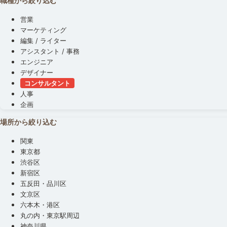
職種から絞り込む
営業
マーケティング
編集 / ライター
アシスタント / 事務
エンジニア
デザイナー
コンサルタント
人事
企画
場所から絞り込む
関東
東京都
渋谷区
新宿区
五反田・品川区
文京区
六本木・港区
丸の内・東京駅周辺
神奈川県