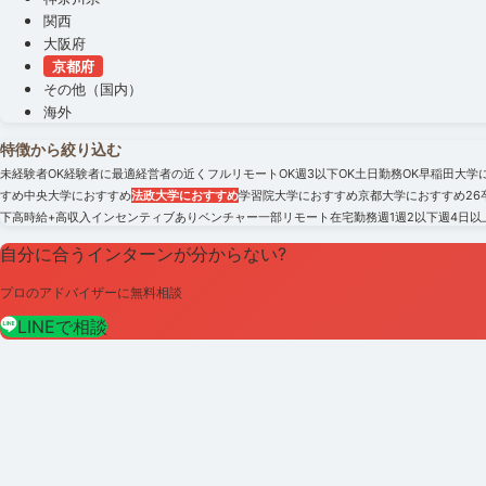
関西
大阪府
京都府
その他（国内）
海外
特徴から絞り込む
未経験者OK
経験者に最適
経営者の近く
フルリモートOK
週3以下OK
土日勤務OK
早稲田大学
すめ
中央大学におすすめ
法政大学におすすめ
学習院大学におすすめ
京都大学におすすめ
2
下
高時給+高収入
インセンティブあり
ベンチャー
一部リモート
在宅勤務
週1
週2以下
週4日以
自分に合うインターンが分からない?
プロのアドバイザーに無料相談
LINEで相談