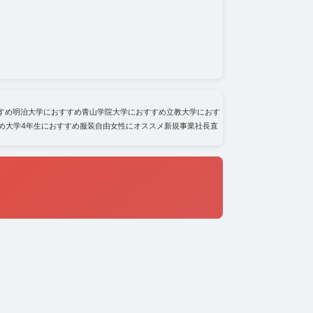
すめ
明治大学におすすめ
青山学院大学におすすめ
立教大学におす
め
大学4年生におすすめ
服装自由
女性にオススメ
新規事業
社長直