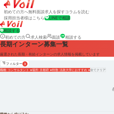
初めての方へ
無料面談
求人を探す
コラムを読む
採用担当者様はこちら
LINEで相談
相談する
初めての方
求人検索
面談
相談する
長期インターン募集一覧
厳選された長期・有給インターンの求人情報を掲載しています
フィルター
3
職種: コンサルタント
×
場所: 京都府
×
特徴: 法政大学におすすめ
×
全てクリア