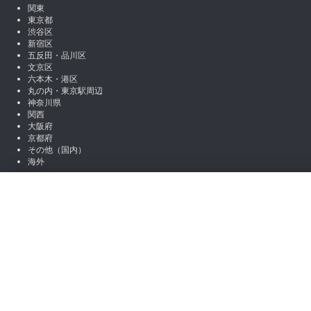
関東
東京都
渋谷区
新宿区
五反田・品川区
文京区
六本木・港区
丸の内・東京駅周辺
神奈川県
関西
大阪府
京都府
その他（国内）
海外
SNSアカウント
絞り込み
X (Twitter)
Instagram
LINE
職種から絞り込む
note
Facebook
営業
マーケティング
編集 / ライター
アシスタント / 事
お役立ち情報
場所から絞り込む
コラム一覧
初心者向けコンテンツ