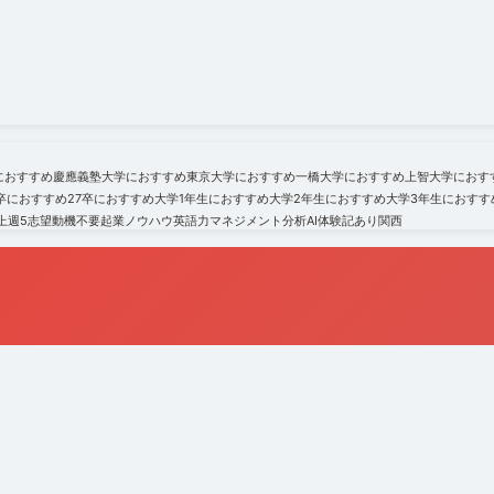
におすすめ
慶應義塾大学におすすめ
東京大学におすすめ
一橋大学におすすめ
上智大学におす
6卒におすすめ
27卒におすすめ
大学1年生におすすめ
大学2年生におすすめ
大学3年生におすす
上
週5
志望動機不要
起業ノウハウ
英語力
マネジメント
分析
AI
体験記あり
関西