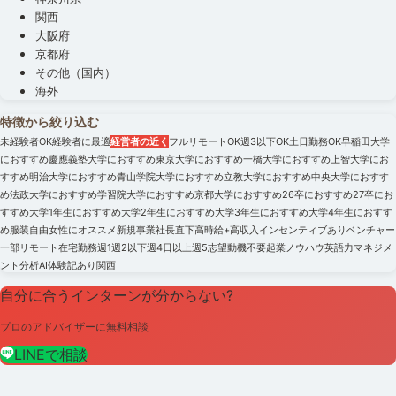
関西
大阪府
京都府
その他（国内）
海外
特徴から絞り込む
未経験者OK
経験者に最適
経営者の近く
フルリモートOK
週3以下OK
土日勤務OK
早稲田大学
におすすめ
慶應義塾大学におすすめ
東京大学におすすめ
一橋大学におすすめ
上智大学にお
すすめ
明治大学におすすめ
青山学院大学におすすめ
立教大学におすすめ
中央大学におすす
め
法政大学におすすめ
学習院大学におすすめ
京都大学におすすめ
26卒におすすめ
27卒にお
すすめ
大学1年生におすすめ
大学2年生におすすめ
大学3年生におすすめ
大学4年生におすす
め
服装自由
女性にオススメ
新規事業
社長直下
高時給+高収入
インセンティブあり
ベンチャー
一部リモート
在宅勤務
週1
週2以下
週4日以上
週5
志望動機不要
起業ノウハウ
英語力
マネジメ
ント
分析
AI
体験記あり
関西
自分に合うインターンが分からない?
プロのアドバイザーに無料相談
LINEで相談