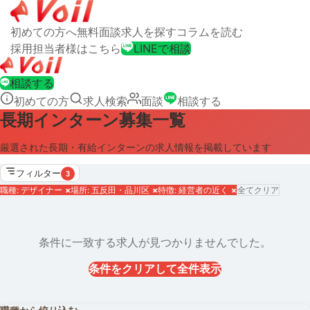
初めての方へ
無料面談
求人を探す
コラムを読む
採用担当者様はこちら
LINEで相談
相談する
初めての方
求人検索
面談
相談する
長期インターン募集一覧
厳選された長期・有給インターンの求人情報を掲載しています
フィルター
3
職種: デザイナー
×
場所: 五反田・品川区
×
特徴: 経営者の近く
×
全てクリア
条件に一致する求人が見つかりませんでした。
条件をクリアして全件表示