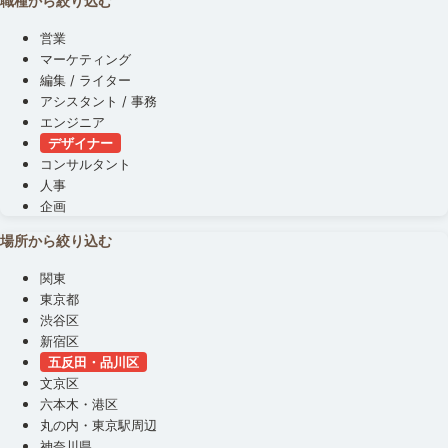
職種から絞り込む
営業
マーケティング
編集 / ライター
アシスタント / 事務
エンジニア
デザイナー
コンサルタント
人事
企画
場所から絞り込む
関東
東京都
渋谷区
新宿区
五反田・品川区
文京区
六本木・港区
丸の内・東京駅周辺
神奈川県