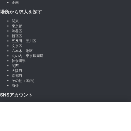
企画
場所から求人を探す
関東
東京都
渋谷区
新宿区
五反田・品川区
文京区
六本木・港区
丸の内・東京駅周辺
神奈川県
関西
大阪府
京都府
その他（国内）
海外
SNSアカウント
X (Twitter)
×
Instagram
絞り込み
LINE
note
Facebook
職種から絞り込む