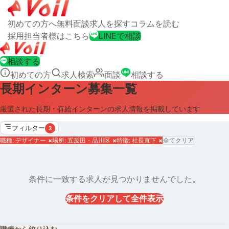
初めての方へ
無料面談
求人を探す
コラムを読む
採用担当者様はこちら
LINEで相談
相談する
初めての方
求人検索
面談
相談する
長期インターン募集一覧
厳選された長期・有給インターンの求人情報を掲載しています
フィルター
3
職種: デザイナー
×
場所: 五反田・品川区
×
特徴: 社長直下
×
全てクリア
条件に一致する求人が見つかりませんでした。
条件をクリアして全件表示