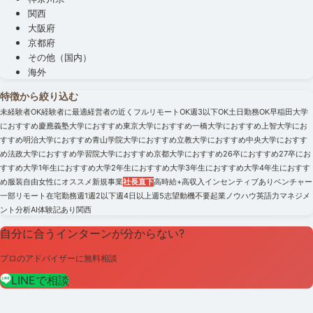
関西
大阪府
京都府
その他（国内）
海外
特徴から絞り込む
未経験者OK
経験者に最適
経営者の近く
フルリモートOK
週3以下OK
土日勤務OK
早稲田大学
におすすめ
慶應義塾大学におすすめ
東京大学におすすめ
一橋大学におすすめ
上智大学にお
すすめ
明治大学におすすめ
青山学院大学におすすめ
立教大学におすすめ
中央大学におすす
め
法政大学におすすめ
学習院大学におすすめ
京都大学におすすめ
26卒におすすめ
27卒にお
すすめ
大学1年生におすすめ
大学2年生におすすめ
大学3年生におすすめ
大学4年生におすす
め
服装自由
女性にオススメ
新規事業
社長直下
高時給+高収入
インセンティブあり
ベンチャー
一部リモート
在宅勤務
週1
週2以下
週4日以上
週5
志望動機不要
起業ノウハウ
英語力
マネジメ
ント
分析
AI
体験記あり
関西
自分に合うインターンが分からない?
プロのアドバイザーに無料相談
LINEで相談