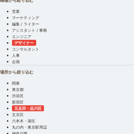
職種から絞り込む
営業
マーケティング
編集 / ライター
アシスタント / 事務
エンジニア
デザイナー
コンサルタント
人事
企画
場所から絞り込む
関東
東京都
渋谷区
新宿区
五反田・品川区
文京区
六本木・港区
丸の内・東京駅周辺
神奈川県