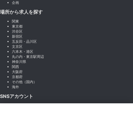
企画
場所から求人を探す
関東
東京都
渋谷区
新宿区
五反田・品川区
文京区
六本木・港区
丸の内・東京駅周辺
神奈川県
関西
大阪府
京都府
その他（国内）
海外
SNSアカウント
X (Twitter)
×
Instagram
絞り込み
LINE
note
Facebook
職種から絞り込む