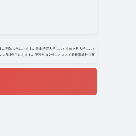
すめ
明治大学におすすめ
青山学院大学におすすめ
立教大学におす
め
大学4年生におすすめ
服装自由
女性にオススメ
新規事業
社長直