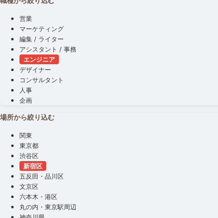
職種から絞り込む
営業
マーケティング
編集 / ライター
アシスタント / 事務
エンジニア
デザイナー
コンサルタント
人事
企画
場所から絞り込む
関東
東京都
渋谷区
新宿区
五反田・品川区
文京区
六本木・港区
丸の内・東京駅周辺
神奈川県