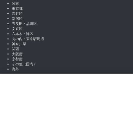
関東
東京都
渋谷区
新宿区
五反田・品川区
文京区
六本木・港区
丸の内・東京駅周辺
神奈川県
関西
大阪府
京都府
その他（国内）
海外
SNSアカウント
絞り込み
X (Twitter)
Instagram
LINE
職種から絞り込む
note
Facebook
営業
マーケティング
編集 / ライター
アシスタント / 事
お役立ち情報
場所から絞り込む
コラム一覧
初心者向けコンテンツ