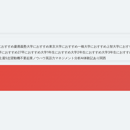
におすすめ
慶應義塾大学におすすめ
東京大学におすすめ
一橋大学におすすめ
上智大学におす
6卒におすすめ
27卒におすすめ
大学1年生におすすめ
大学2年生におすすめ
大学3年生におすす
上
週5
志望動機不要
起業ノウハウ
英語力
マネジメント
分析
AI
体験記あり
関西