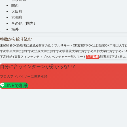
関西
大阪府
京都府
その他（国内）
海外
特徴から絞り込む
未経験者OK
経験者に最適
経営者の近く
フルリモートOK
週3以下OK
土日勤務OK
早稲田大学
すめ
中央大学におすすめ
法政大学におすすめ
学習院大学におすすめ
京都大学におすすめ
2
下
高時給+高収入
インセンティブあり
ベンチャー
一部リモート
在宅勤務
週1
週2以下
週4日以
自分に合うインターンが分からない?
プロのアドバイザーに無料相談
LINEで相談