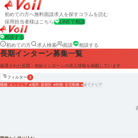
初めての方へ
無料面談
求人を探す
コラムを読む
採用担当者様はこちら
LINEで相談
相談する
初めての方
求人検索
面談
相談する
長期インターン募集一覧
厳選された長期・有給インターンの求人情報を掲載しています
フィルター
3
職種: エンジニア
×
場所: 新宿区
×
特徴: 在宅勤務
×
全てクリア