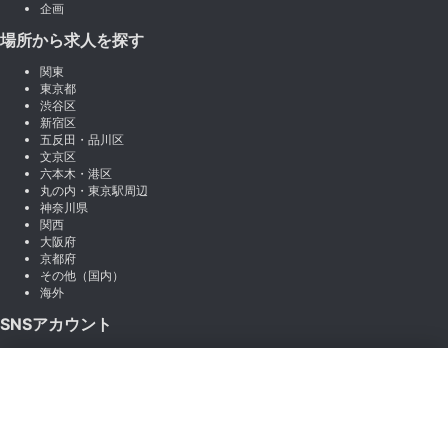
企画
場所から求人を探す
関東
東京都
渋谷区
新宿区
五反田・品川区
文京区
六本木・港区
丸の内・東京駅周辺
神奈川県
関西
大阪府
京都府
その他（国内）
海外
SNSアカウント
X (Twitter)
×
Instagram
絞り込み
LINE
note
Facebook
職種から絞り込む