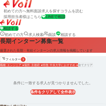
初めての方へ
無料面談
求人を探す
コラムを読む
採用担当者様はこちら
LINEで相談
相談する
初めての方
求人検索
面談
相談する
長期インターン募集一覧
厳選された長期・有給インターンの求人情報を掲載しています
フィルター
3
職種: エンジニア
×
場所: 京都府
×
特徴: 中央大学におすすめ
×
全てクリア
条件に一致する求人が見つかりませんでした。
条件をクリアして全件表示