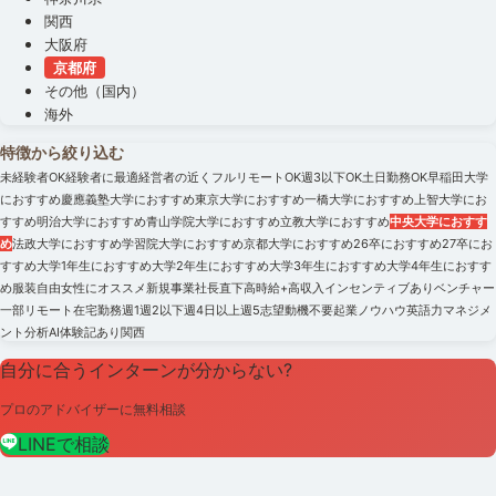
関西
大阪府
京都府
その他（国内）
海外
特徴から絞り込む
未経験者OK
経験者に最適
経営者の近く
フルリモートOK
週3以下OK
土日勤務OK
早稲田大学
におすすめ
慶應義塾大学におすすめ
東京大学におすすめ
一橋大学におすすめ
上智大学にお
すすめ
明治大学におすすめ
青山学院大学におすすめ
立教大学におすすめ
中央大学におすす
め
法政大学におすすめ
学習院大学におすすめ
京都大学におすすめ
26卒におすすめ
27卒にお
すすめ
大学1年生におすすめ
大学2年生におすすめ
大学3年生におすすめ
大学4年生におすす
め
服装自由
女性にオススメ
新規事業
社長直下
高時給+高収入
インセンティブあり
ベンチャー
一部リモート
在宅勤務
週1
週2以下
週4日以上
週5
志望動機不要
起業ノウハウ
英語力
マネジメ
ント
分析
AI
体験記あり
関西
自分に合うインターンが分からない?
プロのアドバイザーに無料相談
LINEで相談