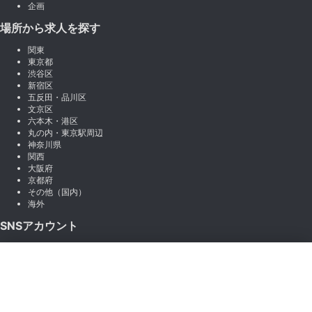
企画
場所から求人を探す
関東
東京都
渋谷区
新宿区
五反田・品川区
文京区
六本木・港区
丸の内・東京駅周辺
神奈川県
関西
大阪府
京都府
その他（国内）
海外
SNSアカウント
X (Twitter)
×
Instagram
絞り込み
LINE
note
Facebook
職種から絞り込む