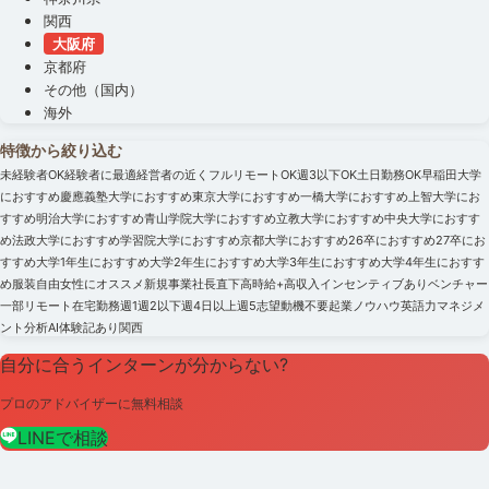
関西
大阪府
京都府
その他（国内）
海外
特徴から絞り込む
未経験者OK
経験者に最適
経営者の近く
フルリモートOK
週3以下OK
土日勤務OK
早稲田大学
におすすめ
慶應義塾大学におすすめ
東京大学におすすめ
一橋大学におすすめ
上智大学にお
すすめ
明治大学におすすめ
青山学院大学におすすめ
立教大学におすすめ
中央大学におすす
め
法政大学におすすめ
学習院大学におすすめ
京都大学におすすめ
26卒におすすめ
27卒にお
すすめ
大学1年生におすすめ
大学2年生におすすめ
大学3年生におすすめ
大学4年生におすす
め
服装自由
女性にオススメ
新規事業
社長直下
高時給+高収入
インセンティブあり
ベンチャー
一部リモート
在宅勤務
週1
週2以下
週4日以上
週5
志望動機不要
起業ノウハウ
英語力
マネジメ
ント
分析
AI
体験記あり
関西
自分に合うインターンが分からない?
プロのアドバイザーに無料相談
LINEで相談