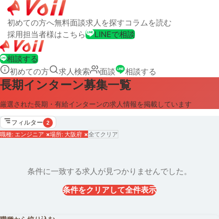
初めての方へ
無料面談
求人を探す
コラムを読む
採用担当者様はこちら
LINEで相談
相談する
初めての方
求人検索
面談
相談する
長期インターン募集一覧
厳選された長期・有給インターンの求人情報を掲載しています
フィルター
2
職種: エンジニア
×
場所: 大阪府
×
全てクリア
条件に一致する求人が見つかりませんでした。
条件をクリアして全件表示