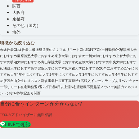
関西
大阪府
京都府
その他（国内）
海外
特徴から絞り込む
未経験者OK
経験者に最適
経営者の近く
フルリモートOK
週3以下OK
土日勤務OK
早稲田大学
におすすめ
慶應義塾大学におすすめ
東京大学におすすめ
一橋大学におすすめ
上智大学にお
すすめ
明治大学におすすめ
青山学院大学におすすめ
立教大学におすすめ
中央大学におすす
め
法政大学におすすめ
学習院大学におすすめ
京都大学におすすめ
26卒におすすめ
27卒にお
すすめ
大学1年生におすすめ
大学2年生におすすめ
大学3年生におすすめ
大学4年生におすす
め
服装自由
女性にオススメ
新規事業
社長直下
高時給+高収入
インセンティブあり
ベンチャー
一部リモート
在宅勤務
週1
週2以下
週4日以上
週5
志望動機不要
起業ノウハウ
英語力
マネジメ
ント
分析
AI
体験記あり
関西
自分に合うインターンが分からない?
プロのアドバイザーに無料相談
LINEで相談