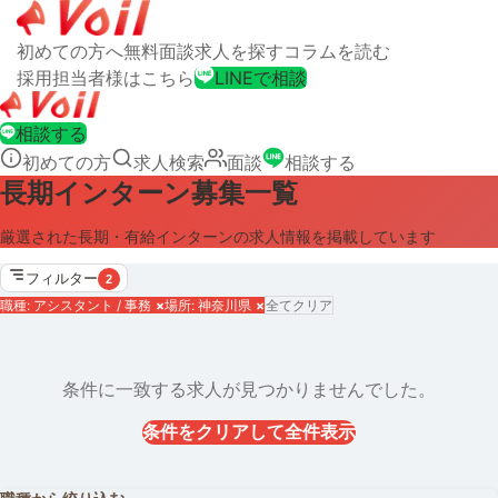
初めての方へ
無料面談
求人を探す
コラムを読む
採用担当者様はこちら
LINEで相談
相談する
初めての方
求人検索
面談
相談する
長期インターン募集一覧
厳選された長期・有給インターンの求人情報を掲載しています
フィルター
2
職種: アシスタント / 事務
×
場所: 神奈川県
×
全てクリア
条件に一致する求人が見つかりませんでした。
条件をクリアして全件表示