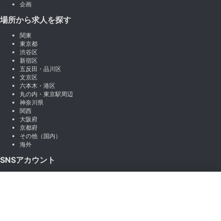
企画
場所から求人を探す
関東
東京都
渋谷区
新宿区
五反田・品川区
文京区
六本木・港区
丸の内・東京駅周辺
神奈川県
関西
大阪府
京都府
その他（国内）
海外
SNSアカウント
X (Twitter)
×
Instagram
絞り込み
LINE
note
Facebook
職種から絞り込む