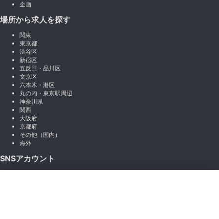
企画
場所から求人を探す
関東
東京都
渋谷区
新宿区
五反田・品川区
文京区
六本木・港区
丸の内・東京駅周辺
神奈川県
関西
大阪府
京都府
その他（国内）
海外
SNSアカウント
X (Twitter)
×
Instagram
絞り込み
LINE
note
Facebook
職種から絞り込む