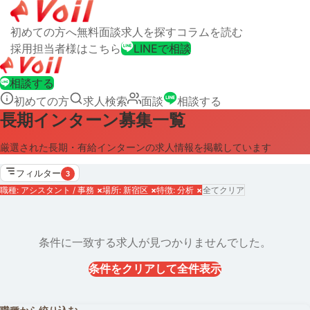
初めての方へ
無料面談
求人を探す
コラムを読む
採用担当者様はこちら
LINEで相談
相談する
初めての方
求人検索
面談
相談する
長期インターン募集一覧
厳選された長期・有給インターンの求人情報を掲載しています
フィルター
3
職種: アシスタント / 事務
×
場所: 新宿区
×
特徴: 分析
×
全てクリア
条件に一致する求人が見つかりませんでした。
条件をクリアして全件表示