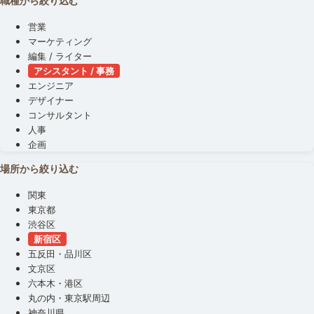
職種から絞り込む
営業
マーケティング
編集 / ライター
アシスタント / 事務
エンジニア
デザイナー
コンサルタント
人事
企画
場所から絞り込む
関東
東京都
渋谷区
新宿区
五反田・品川区
文京区
六本木・港区
丸の内・東京駅周辺
神奈川県