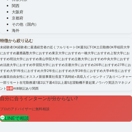
関西
大阪府
京都府
その他（国内）
海外
特徴から絞り込む
未経験者OK
経験者に最適
経営者の近く
フルリモートOK
週3以下OK
土日勤務OK
早稲田大学
におすすめ
慶應義塾大学におすすめ
東京大学におすすめ
一橋大学におすすめ
上智大学にお
すすめ
明治大学におすすめ
青山学院大学におすすめ
立教大学におすすめ
中央大学におすす
め
法政大学におすすめ
学習院大学におすすめ
京都大学におすすめ
26卒におすすめ
27卒にお
すすめ
大学1年生におすすめ
大学2年生におすすめ
大学3年生におすすめ
大学4年生におすす
め
服装自由
女性にオススメ
新規事業
社長直下
高時給+高収入
インセンティブあり
ベンチャー
一部リモート
在宅勤務
週1
週2以下
週4日以上
週5
志望動機不要
起業ノウハウ
英語力
マネジメ
ント
分析
AI
体験記あり
関西
自分に合うインターンが分からない?
プロのアドバイザーに無料相談
LINEで相談