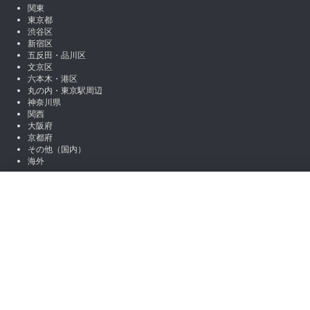
関東
東京都
渋谷区
新宿区
五反田・品川区
文京区
六本木・港区
丸の内・東京駅周辺
神奈川県
関西
大阪府
京都府
その他（国内）
海外
SNSアカウント
絞り込み
X (Twitter)
Instagram
LINE
職種から絞り込む
note
Facebook
営業
マーケティング
編集 / ライター
アシスタント / 事
お役立ち情報
場所から絞り込む
コラム一覧
初心者向けコンテンツ