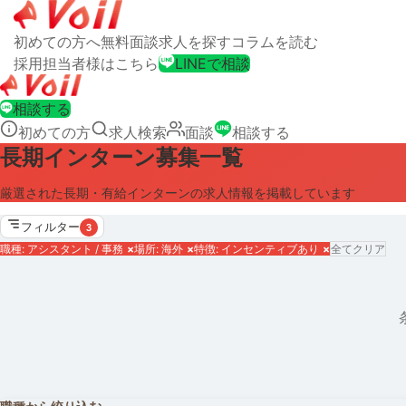
初めての方へ
無料面談
求人を探す
コラムを読む
採用担当者様はこちら
LINEで相談
相談する
初めての方
求人検索
面談
相談する
長期インターン募集一覧
厳選された長期・有給インターンの求人情報を掲載しています
フィルター
3
職種: アシスタント / 事務
×
場所: 海外
×
特徴: インセンティブあり
×
全てクリア