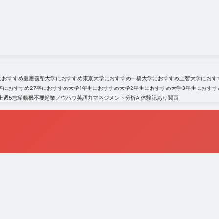
におすすめ
慶應義塾大学におすすめ
東京大学におすすめ
一橋大学におすすめ
上智大学におす
6卒におすすめ
27卒におすすめ
大学1年生におすすめ
大学2年生におすすめ
大学3年生におすす
上
週5
志望動機不要
起業ノウハウ
英語力
マネジメント
分析
AI
体験記あり
関西