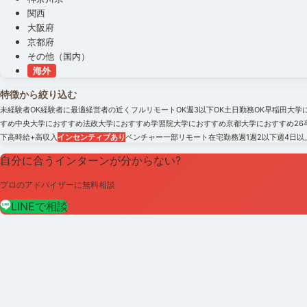
関西
大阪府
京都府
その他（国内）
海外
特徴から絞り込む
未経験者OK
経験者に最適
経営者の近く
フルリモートOK
週3以下OK
土日勤務OK
早稲田大学
すめ
中央大学におすすめ
法政大学におすすめ
学習院大学におすすめ
京都大学におすすめ
2
下
高時給+高収入
インセンティブあり
ベンチャー
一部リモート
在宅勤務
週1
週2以下
週4日以
自分に合うインターンが分からない?
プロのアドバイザーに無料相談
LINEで相談