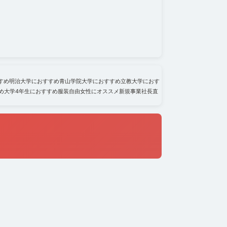
すめ
明治大学におすすめ
青山学院大学におすすめ
立教大学におす
め
大学4年生におすすめ
服装自由
女性にオススメ
新規事業
社長直