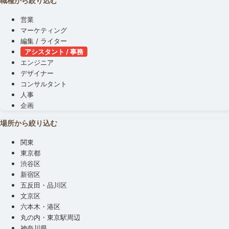
職種から絞り込む
営業
マーケティング
編集 / ライター
アシスタント / 事務
エンジニア
デザイナー
コンサルタント
人事
企画
場所から絞り込む
関東
東京都
渋谷区
新宿区
五反田・品川区
文京区
六本木・港区
丸の内・東京駅周辺
神奈川県