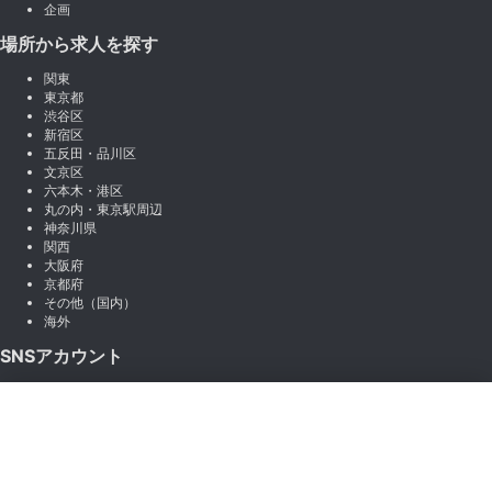
企画
場所から求人を探す
関東
東京都
渋谷区
新宿区
五反田・品川区
文京区
六本木・港区
丸の内・東京駅周辺
神奈川県
関西
大阪府
京都府
その他（国内）
海外
SNSアカウント
X (Twitter)
×
Instagram
絞り込み
LINE
note
Facebook
職種から絞り込む