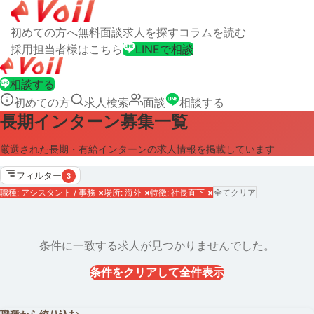
初めての方へ
無料面談
求人を探す
コラムを読む
採用担当者様はこちら
LINEで相談
相談する
初めての方
求人検索
面談
相談する
長期インターン募集一覧
厳選された長期・有給インターンの求人情報を掲載しています
フィルター
3
職種: アシスタント / 事務
×
場所: 海外
×
特徴: 社長直下
×
全てクリア
条件に一致する求人が見つかりませんでした。
条件をクリアして全件表示