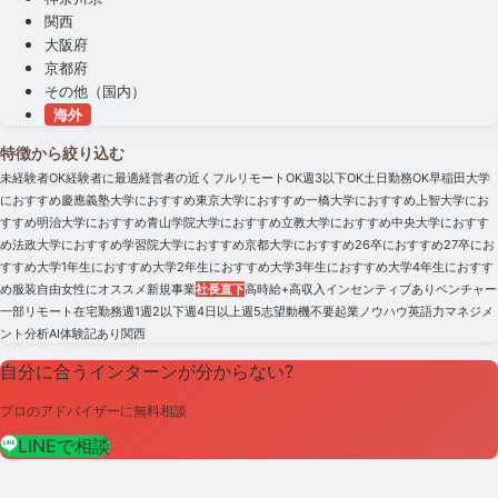
関西
大阪府
京都府
その他（国内）
海外
特徴から絞り込む
未経験者OK
経験者に最適
経営者の近く
フルリモートOK
週3以下OK
土日勤務OK
早稲田大学
におすすめ
慶應義塾大学におすすめ
東京大学におすすめ
一橋大学におすすめ
上智大学にお
すすめ
明治大学におすすめ
青山学院大学におすすめ
立教大学におすすめ
中央大学におすす
め
法政大学におすすめ
学習院大学におすすめ
京都大学におすすめ
26卒におすすめ
27卒にお
すすめ
大学1年生におすすめ
大学2年生におすすめ
大学3年生におすすめ
大学4年生におすす
め
服装自由
女性にオススメ
新規事業
社長直下
高時給+高収入
インセンティブあり
ベンチャー
一部リモート
在宅勤務
週1
週2以下
週4日以上
週5
志望動機不要
起業ノウハウ
英語力
マネジメ
ント
分析
AI
体験記あり
関西
自分に合うインターンが分からない?
プロのアドバイザーに無料相談
LINEで相談