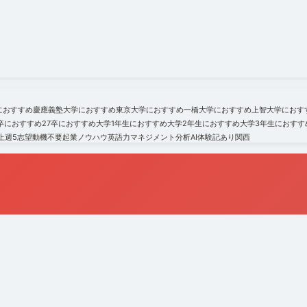
におすすめ
慶應義塾大学におすすめ
東京大学におすすめ
一橋大学におすすめ
上智大学におす
6卒におすすめ
27卒におすすめ
大学1年生におすすめ
大学2年生におすすめ
大学3年生におすす
上
週5
志望動機不要
起業ノウハウ
英語力
マネジメント
分析
AI
体験記あり
関西