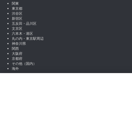
関東
東京都
渋谷区
新宿区
五反田・品川区
文京区
六本木・港区
丸の内・東京駅周辺
神奈川県
関西
大阪府
京都府
その他（国内）
海外
SNSアカウント
絞り込み
X (Twitter)
Instagram
LINE
職種から絞り込む
note
Facebook
営業
マーケティング
編集 / ライター
アシスタント / 事
お役立ち情報
場所から絞り込む
コラム一覧
初心者向けコンテンツ