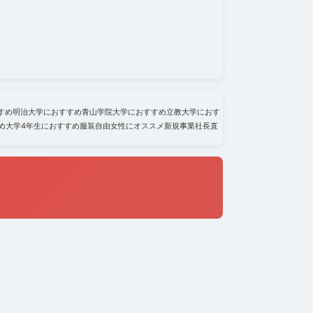
すめ
明治大学におすすめ
青山学院大学におすすめ
立教大学におす
め
大学4年生におすすめ
服装自由
女性にオススメ
新規事業
社長直