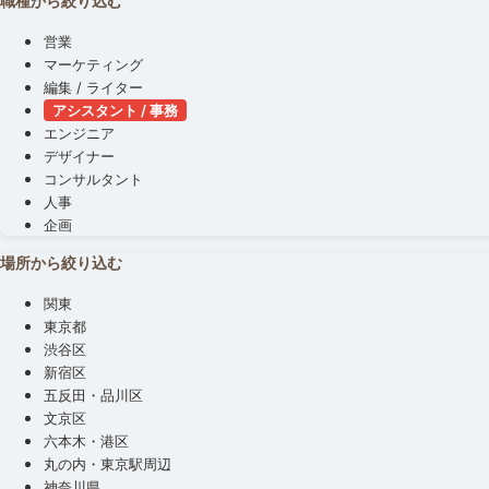
職種から絞り込む
営業
マーケティング
編集 / ライター
アシスタント / 事務
エンジニア
デザイナー
コンサルタント
人事
企画
場所から絞り込む
関東
東京都
渋谷区
新宿区
五反田・品川区
文京区
六本木・港区
丸の内・東京駅周辺
神奈川県