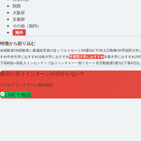
関西
大阪府
京都府
その他（国内）
海外
特徴から絞り込む
未経験者OK
経験者に最適
経営者の近く
フルリモートOK
週3以下OK
土日勤務OK
早稲田大学
すめ
中央大学におすすめ
法政大学におすすめ
学習院大学におすすめ
京都大学におすすめ
2
下
高時給+高収入
インセンティブあり
ベンチャー
一部リモート
在宅勤務
週1
週2以下
週4日以
自分に合うインターンが分からない?
プロのアドバイザーに無料相談
LINEで相談