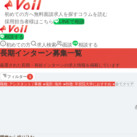
初めての方へ
無料面談
求人を探す
コラムを読む
採用担当者様はこちら
LINEで相談
相談する
初めての方
求人検索
面談
相談する
長期インターン募集一覧
厳選された長期・有給インターンの求人情報を掲載しています
フィルター
3
職種: アシスタント / 事務
×
場所: 海外
×
特徴: 学習院大学におすすめ
×
全てクリア