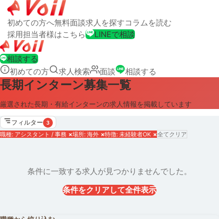
初めての方へ
無料面談
求人を探す
コラムを読む
採用担当者様はこちら
LINEで相談
相談する
初めての方
求人検索
面談
相談する
長期インターン募集一覧
厳選された長期・有給インターンの求人情報を掲載しています
フィルター
3
職種: アシスタント / 事務
×
場所: 海外
×
特徴: 未経験者OK
×
全てクリア
条件に一致する求人が見つかりませんでした。
条件をクリアして全件表示