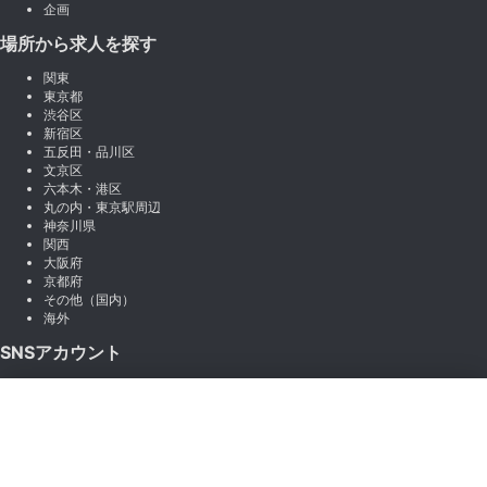
企画
場所から求人を探す
関東
東京都
渋谷区
新宿区
五反田・品川区
文京区
六本木・港区
丸の内・東京駅周辺
神奈川県
関西
大阪府
京都府
その他（国内）
海外
SNSアカウント
X (Twitter)
×
Instagram
絞り込み
LINE
note
Facebook
職種から絞り込む