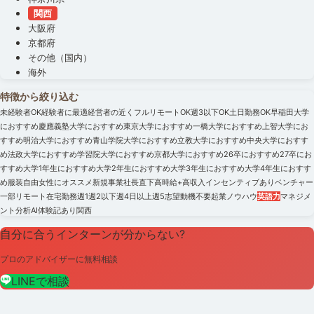
関西
大阪府
京都府
その他（国内）
海外
特徴から絞り込む
未経験者OK
経験者に最適
経営者の近く
フルリモートOK
週3以下OK
土日勤務OK
早稲田大学
におすすめ
慶應義塾大学におすすめ
東京大学におすすめ
一橋大学におすすめ
上智大学にお
すすめ
明治大学におすすめ
青山学院大学におすすめ
立教大学におすすめ
中央大学におすす
め
法政大学におすすめ
学習院大学におすすめ
京都大学におすすめ
26卒におすすめ
27卒にお
すすめ
大学1年生におすすめ
大学2年生におすすめ
大学3年生におすすめ
大学4年生におすす
め
服装自由
女性にオススメ
新規事業
社長直下
高時給+高収入
インセンティブあり
ベンチャー
一部リモート
在宅勤務
週1
週2以下
週4日以上
週5
志望動機不要
起業ノウハウ
英語力
マネジメ
ント
分析
AI
体験記あり
関西
自分に合うインターンが分からない?
プロのアドバイザーに無料相談
LINEで相談