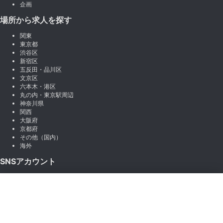
企画
場所から求人を探す
関東
東京都
渋谷区
新宿区
五反田・品川区
文京区
六本木・港区
丸の内・東京駅周辺
神奈川県
関西
大阪府
京都府
その他（国内）
海外
SNSアカウント
X (Twitter)
×
Instagram
絞り込み
LINE
note
Facebook
職種から絞り込む