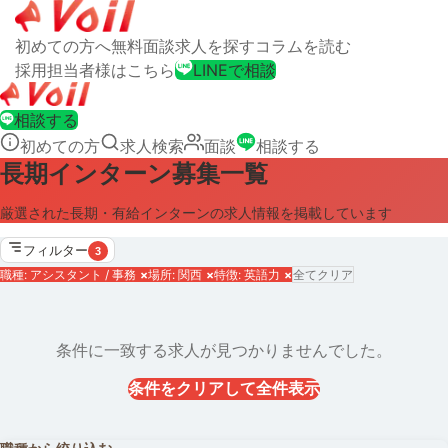
初めての方へ
無料面談
求人を探す
コラムを読む
採用担当者様はこちら
LINEで相談
相談する
初めての方
求人検索
面談
相談する
長期インターン募集一覧
厳選された長期・有給インターンの求人情報を掲載しています
フィルター
3
職種: アシスタント / 事務
×
場所: 関西
×
特徴: 英語力
×
全てクリア
条件に一致する求人が見つかりませんでした。
条件をクリアして全件表示