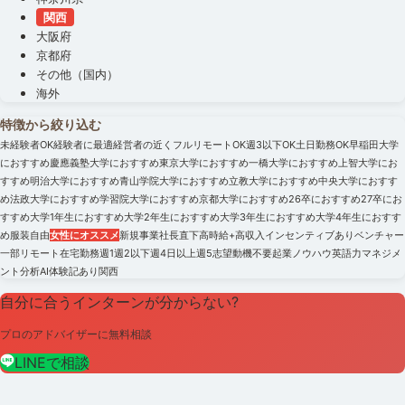
関西
大阪府
京都府
その他（国内）
海外
特徴から絞り込む
未経験者OK
経験者に最適
経営者の近く
フルリモートOK
週3以下OK
土日勤務OK
早稲田大学
におすすめ
慶應義塾大学におすすめ
東京大学におすすめ
一橋大学におすすめ
上智大学にお
すすめ
明治大学におすすめ
青山学院大学におすすめ
立教大学におすすめ
中央大学におすす
め
法政大学におすすめ
学習院大学におすすめ
京都大学におすすめ
26卒におすすめ
27卒にお
すすめ
大学1年生におすすめ
大学2年生におすすめ
大学3年生におすすめ
大学4年生におすす
め
服装自由
女性にオススメ
新規事業
社長直下
高時給+高収入
インセンティブあり
ベンチャー
一部リモート
在宅勤務
週1
週2以下
週4日以上
週5
志望動機不要
起業ノウハウ
英語力
マネジメ
ント
分析
AI
体験記あり
関西
自分に合うインターンが分からない?
プロのアドバイザーに無料相談
LINEで相談