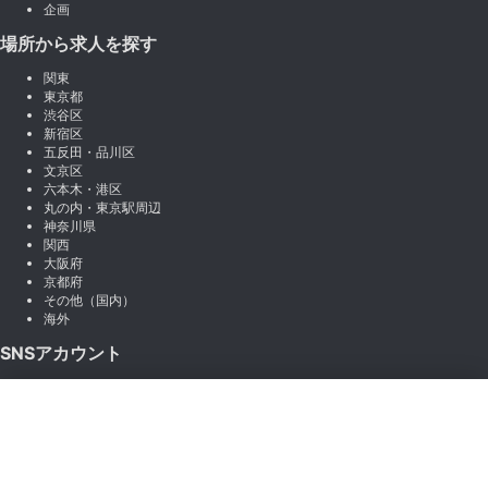
企画
場所から求人を探す
関東
東京都
渋谷区
新宿区
五反田・品川区
文京区
六本木・港区
丸の内・東京駅周辺
神奈川県
関西
大阪府
京都府
その他（国内）
海外
SNSアカウント
X (Twitter)
×
Instagram
絞り込み
LINE
note
Facebook
職種から絞り込む