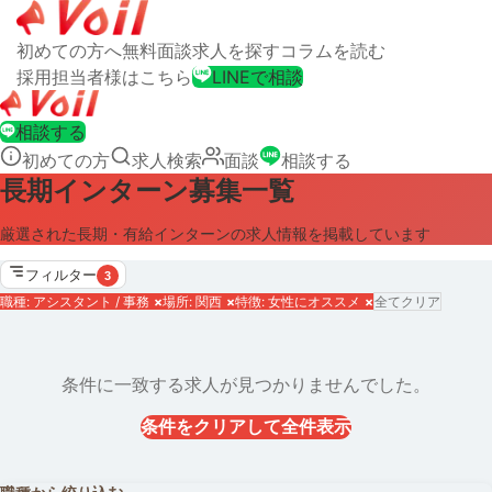
初めての方へ
無料面談
求人を探す
コラムを読む
採用担当者様はこちら
LINEで相談
相談する
初めての方
求人検索
面談
相談する
長期インターン募集一覧
厳選された長期・有給インターンの求人情報を掲載しています
フィルター
3
職種: アシスタント / 事務
×
場所: 関西
×
特徴: 女性にオススメ
×
全てクリア
条件に一致する求人が見つかりませんでした。
条件をクリアして全件表示