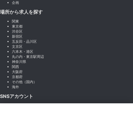
企画
場所から求人を探す
関東
東京都
渋谷区
新宿区
五反田・品川区
文京区
六本木・港区
丸の内・東京駅周辺
神奈川県
関西
大阪府
京都府
その他（国内）
海外
SNSアカウント
X (Twitter)
×
Instagram
絞り込み
LINE
note
Facebook
職種から絞り込む