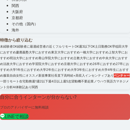
関西
大阪府
京都府
その他（国内）
海外
特徴から絞り込む
未経験者OK
経験者に最適
経営者の近く
フルリモートOK
週3以下OK
土日勤務OK
早稲田大学
におすすめ
慶應義塾大学におすすめ
東京大学におすすめ
一橋大学におすすめ
上智大学にお
すすめ
明治大学におすすめ
青山学院大学におすすめ
立教大学におすすめ
中央大学におすす
め
法政大学におすすめ
学習院大学におすすめ
京都大学におすすめ
26卒におすすめ
27卒にお
すすめ
大学1年生におすすめ
大学2年生におすすめ
大学3年生におすすめ
大学4年生におすす
め
服装自由
女性にオススメ
新規事業
社長直下
高時給+高収入
インセンティブあり
ベンチャー
一部リモート
在宅勤務
週1
週2以下
週4日以上
週5
志望動機不要
起業ノウハウ
英語力
マネジメ
ント
分析
AI
体験記あり
関西
自分に合うインターンが分からない?
プロのアドバイザーに無料相談
LINEで相談