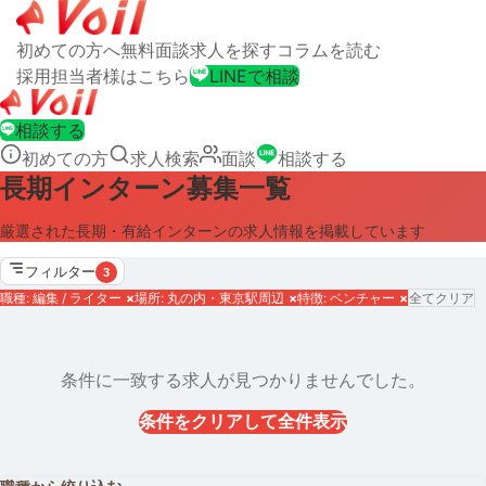
初めての方へ
無料面談
求人を探す
コラムを読む
採用担当者様はこちら
LINEで相談
相談する
初めての方
求人検索
面談
相談する
長期インターン募集一覧
厳選された長期・有給インターンの求人情報を掲載しています
フィルター
3
職種: 編集 / ライター
×
場所: 丸の内・東京駅周辺
×
特徴: ベンチャー
×
全てクリア
条件に一致する求人が見つかりませんでした。
条件をクリアして全件表示