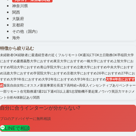
神奈川県
関西
大阪府
京都府
その他（国内）
海外
特徴から絞り込む
未経験者OK
経験者に最適
経営者の近く
フルリモートOK
週3以下OK
土日勤務OK
早稲田大学
におすすめ
慶應義塾大学におすすめ
東京大学におすすめ
一橋大学におすすめ
上智大学にお
すすめ
明治大学におすすめ
青山学院大学におすすめ
立教大学におすすめ
中央大学におすす
め
法政大学におすすめ
学習院大学におすすめ
京都大学におすすめ
26卒におすすめ
27卒にお
すすめ
大学1年生におすすめ
大学2年生におすすめ
大学3年生におすすめ
大学4年生におすす
め
服装自由
女性にオススメ
新規事業
社長直下
高時給+高収入
インセンティブあり
ベンチャー
一部リモート
在宅勤務
週1
週2以下
週4日以上
週5
志望動機不要
起業ノウハウ
英語力
マネジメ
ント
分析
AI
体験記あり
関西
自分に合うインターンが分からない?
プロのアドバイザーに無料相談
LINEで相談