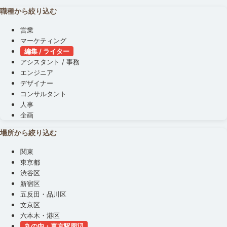
職種から絞り込む
営業
マーケティング
編集 / ライター
アシスタント / 事務
エンジニア
デザイナー
コンサルタント
人事
企画
場所から絞り込む
関東
東京都
渋谷区
新宿区
五反田・品川区
文京区
六本木・港区
丸の内・東京駅周辺