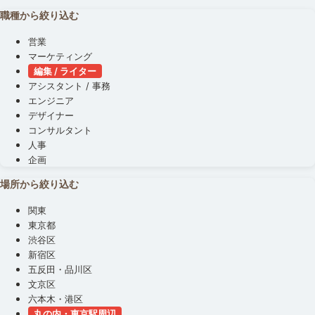
職種から絞り込む
営業
マーケティング
編集 / ライター
アシスタント / 事務
エンジニア
デザイナー
コンサルタント
人事
企画
場所から絞り込む
関東
東京都
渋谷区
新宿区
五反田・品川区
文京区
六本木・港区
丸の内・東京駅周辺