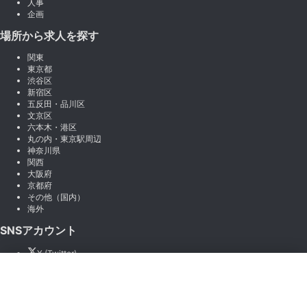
人事
企画
場所から求人を探す
関東
東京都
渋谷区
新宿区
五反田・品川区
文京区
六本木・港区
丸の内・東京駅周辺
神奈川県
関西
大阪府
京都府
その他（国内）
海外
SNSアカウント
X (Twitter)
Instagram
×
絞り込み
LINE
note
Facebook