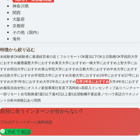
神奈川県
関西
大阪府
京都府
その他（国内）
海外
特徴から絞り込む
未経験者OK
経験者に最適
経営者の近く
フルリモートOK
週3以下OK
土日勤務OK
早稲田大学
におすすめ
慶應義塾大学におすすめ
東京大学におすすめ
一橋大学におすすめ
上智大学にお
すすめ
明治大学におすすめ
青山学院大学におすすめ
立教大学におすすめ
中央大学におすす
め
法政大学におすすめ
学習院大学におすすめ
京都大学におすすめ
26卒におすすめ
27卒にお
すすめ
大学1年生におすすめ
大学2年生におすすめ
大学3年生におすすめ
大学4年生におすす
め
服装自由
女性にオススメ
新規事業
社長直下
高時給+高収入
インセンティブあり
ベンチャー
一部リモート
在宅勤務
週1
週2以下
週4日以上
週5
志望動機不要
起業ノウハウ
英語力
マネジメ
ント
分析
AI
体験記あり
関西
自分に合うインターンが分からない?
プロのアドバイザーに無料相談
LINEで相談