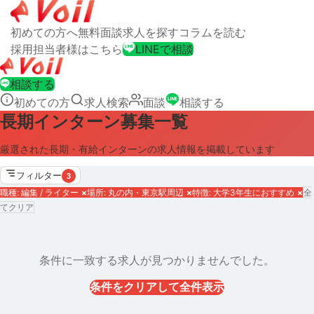
初めての方へ
無料面談
求人を探す
コラムを読む
採用担当者様はこちら
LINEで相談
相談する
初めての方
求人検索
面談
相談する
長期インターン募集一覧
厳選された長期・有給インターンの求人情報を掲載しています
フィルター
3
職種: 編集 / ライター
×
場所: 丸の内・東京駅周辺
×
特徴: 大学3年生におすすめ
×
全
てクリア
条件に一致する求人が見つかりませんでした。
条件をクリアして全件表示