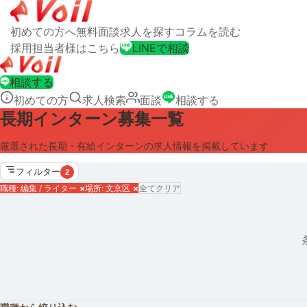
初めての方へ
無料面談
求人を探す
コラムを読む
採用担当者様はこちら
LINEで相談
相談する
初めての方
求人検索
面談
相談する
長期インターン募集一覧
厳選された長期・有給インターンの求人情報を掲載しています
フィルター
2
職種: 編集 / ライター
×
場所: 文京区
×
全てクリア