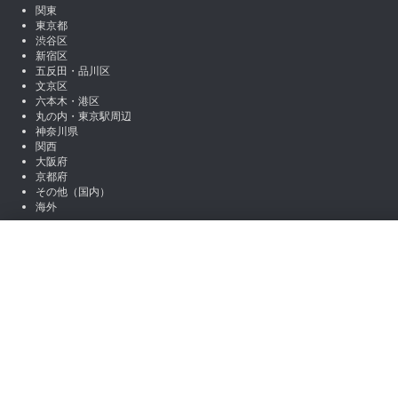
関東
東京都
渋谷区
新宿区
五反田・品川区
文京区
六本木・港区
丸の内・東京駅周辺
神奈川県
関西
大阪府
京都府
その他（国内）
海外
SNSアカウント
絞り込み
X (Twitter)
Instagram
LINE
職種から絞り込む
note
Facebook
営業
マーケティング
編集 / ライター
アシスタント / 事
お役立ち情報
場所から絞り込む
コラム一覧
初心者向けコンテンツ