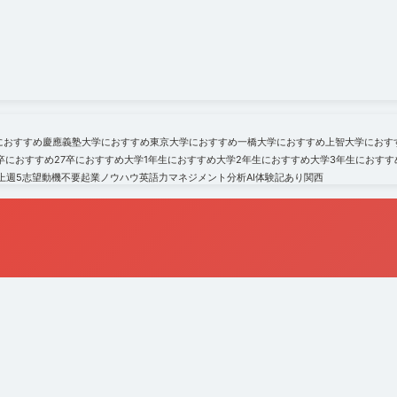
におすすめ
慶應義塾大学におすすめ
東京大学におすすめ
一橋大学におすすめ
上智大学におす
6卒におすすめ
27卒におすすめ
大学1年生におすすめ
大学2年生におすすめ
大学3年生におすす
上
週5
志望動機不要
起業ノウハウ
英語力
マネジメント
分析
AI
体験記あり
関西