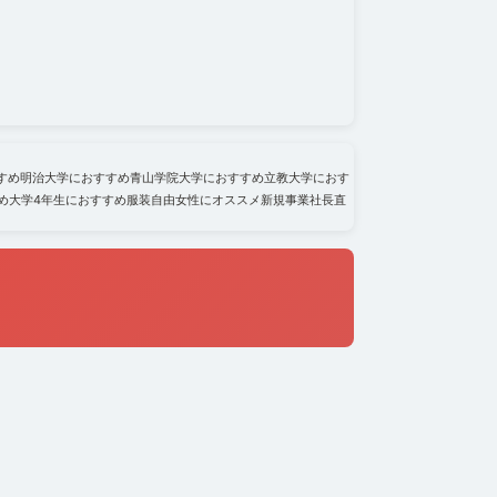
すめ
明治大学におすすめ
青山学院大学におすすめ
立教大学におす
め
大学4年生におすすめ
服装自由
女性にオススメ
新規事業
社長直