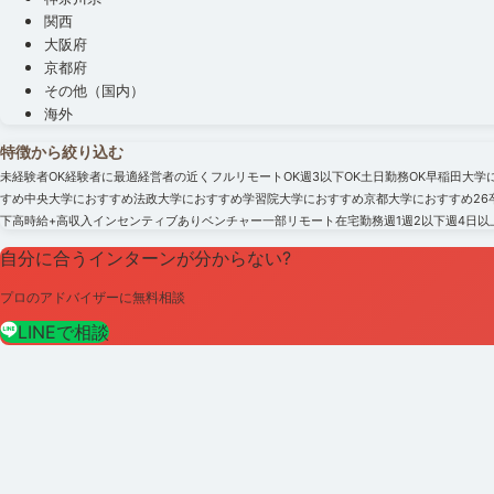
関西
大阪府
京都府
その他（国内）
海外
特徴から絞り込む
未経験者OK
経験者に最適
経営者の近く
フルリモートOK
週3以下OK
土日勤務OK
早稲田大学
すめ
中央大学におすすめ
法政大学におすすめ
学習院大学におすすめ
京都大学におすすめ
2
下
高時給+高収入
インセンティブあり
ベンチャー
一部リモート
在宅勤務
週1
週2以下
週4日以
自分に合うインターンが分からない?
プロのアドバイザーに無料相談
LINEで相談