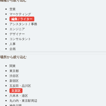
職種から絞り込む
営業
マーケティング
編集 / ライター
アシスタント / 事務
エンジニア
デザイナー
コンサルタント
人事
企画
場所から絞り込む
関東
東京都
渋谷区
新宿区
五反田・品川区
文京区
六本木・港区
丸の内・東京駅周辺
神奈川県