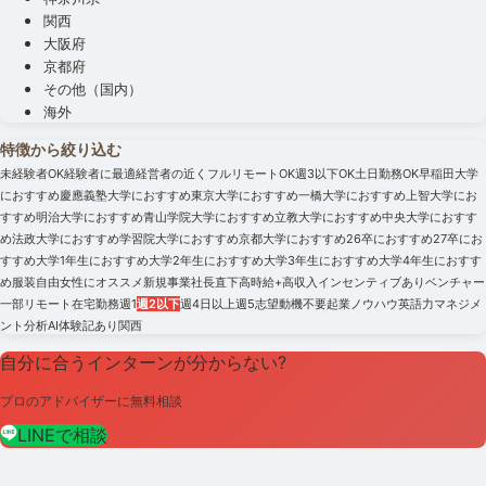
関西
大阪府
京都府
その他（国内）
海外
特徴から絞り込む
未経験者OK
経験者に最適
経営者の近く
フルリモートOK
週3以下OK
土日勤務OK
早稲田大学
におすすめ
慶應義塾大学におすすめ
東京大学におすすめ
一橋大学におすすめ
上智大学にお
すすめ
明治大学におすすめ
青山学院大学におすすめ
立教大学におすすめ
中央大学におすす
め
法政大学におすすめ
学習院大学におすすめ
京都大学におすすめ
26卒におすすめ
27卒にお
すすめ
大学1年生におすすめ
大学2年生におすすめ
大学3年生におすすめ
大学4年生におすす
め
服装自由
女性にオススメ
新規事業
社長直下
高時給+高収入
インセンティブあり
ベンチャー
一部リモート
在宅勤務
週1
週2以下
週4日以上
週5
志望動機不要
起業ノウハウ
英語力
マネジメ
ント
分析
AI
体験記あり
関西
自分に合うインターンが分からない?
プロのアドバイザーに無料相談
LINEで相談