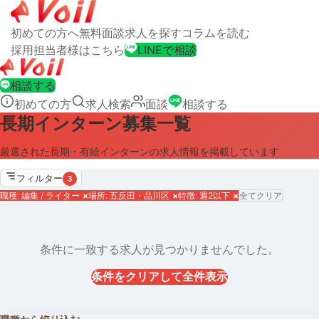
初めての方へ
無料面談
求人を探す
コラムを読む
採用担当者様はこちら
LINEで相談
相談する
初めての方
求人検索
面談
相談する
長期インターン募集一覧
厳選された長期・有給インターンの求人情報を掲載しています
フィルター
3
職種: 編集 / ライター
×
場所: 五反田・品川区
×
特徴: 週2以下
×
全てクリア
条件に一致する求人が見つかりませんでした。
条件をクリアして全件表示