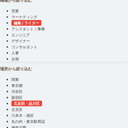
職種から絞り込む
営業
マーケティング
編集 / ライター
アシスタント / 事務
エンジニア
デザイナー
コンサルタント
人事
企画
場所から絞り込む
関東
東京都
渋谷区
新宿区
五反田・品川区
文京区
六本木・港区
丸の内・東京駅周辺
神奈川県