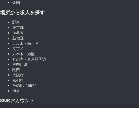
企画
場所から求人を探す
関東
東京都
渋谷区
新宿区
五反田・品川区
文京区
六本木・港区
丸の内・東京駅周辺
神奈川県
関西
大阪府
京都府
その他（国内）
海外
SNSアカウント
X (Twitter)
×
Instagram
絞り込み
LINE
note
Facebook
職種から絞り込む