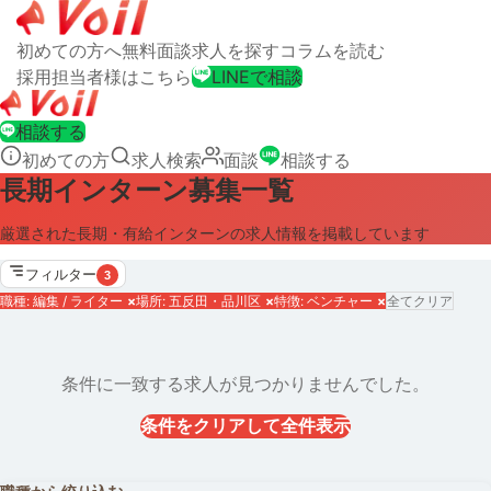
初めての方へ
無料面談
求人を探す
コラムを読む
採用担当者様はこちら
LINEで相談
相談する
初めての方
求人検索
面談
相談する
長期インターン募集一覧
厳選された長期・有給インターンの求人情報を掲載しています
フィルター
3
職種: 編集 / ライター
×
場所: 五反田・品川区
×
特徴: ベンチャー
×
全てクリア
条件に一致する求人が見つかりませんでした。
条件をクリアして全件表示