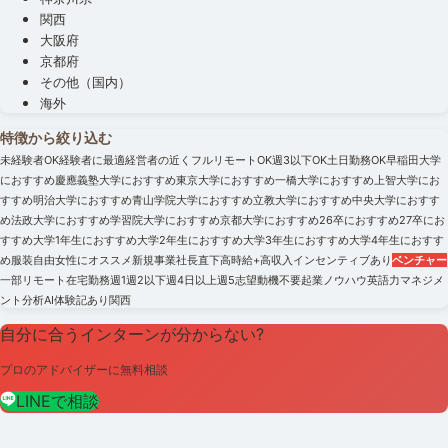
関西
大阪府
京都府
その他（国内）
海外
特徴から絞り込む
未経験者OK
経験者に最適
経営者の近く
フルリモートOK
週3以下OK
土日勤務OK
早稲田大学
におすすめ
慶應義塾大学におすすめ
東京大学におすすめ
一橋大学におすすめ
上智大学にお
すすめ
明治大学におすすめ
青山学院大学におすすめ
立教大学におすすめ
中央大学におすす
め
法政大学におすすめ
学習院大学におすすめ
京都大学におすすめ
26卒におすすめ
27卒にお
すすめ
大学1年生におすすめ
大学2年生におすすめ
大学3年生におすすめ
大学4年生におすす
め
服装自由
女性にオススメ
新規事業
社長直下
高時給+高収入
インセンティブあり
ベンチャー
一部リモート
在宅勤務
週1
週2以下
週4日以上
週5
志望動機不要
起業ノウハウ
英語力
マネジメ
ント
分析
AI
体験記あり
関西
自分に合うインターンが分からない?
プロのアドバイザーに無料相談
LINEで相談