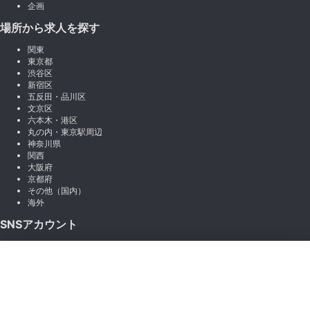
企画
場所から求人を探す
関東
東京都
渋谷区
新宿区
五反田・品川区
文京区
六本木・港区
丸の内・東京駅周辺
神奈川県
関西
大阪府
京都府
その他（国内）
海外
SNSアカウント
X (Twitter)
×
Instagram
絞り込み
LINE
note
Facebook
職種から絞り込む