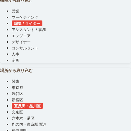
職種から絞り込む
営業
マーケティング
編集 / ライター
アシスタント / 事務
エンジニア
デザイナー
コンサルタント
人事
企画
場所から絞り込む
関東
東京都
渋谷区
新宿区
五反田・品川区
文京区
六本木・港区
丸の内・東京駅周辺
神奈川県