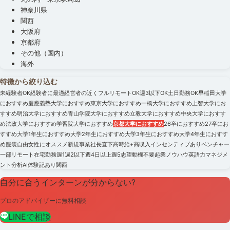
神奈川県
関西
大阪府
京都府
その他（国内）
海外
特徴から絞り込む
未経験者OK
経験者に最適
経営者の近く
フルリモートOK
週3以下OK
土日勤務OK
早稲田大学
におすすめ
慶應義塾大学におすすめ
東京大学におすすめ
一橋大学におすすめ
上智大学にお
すすめ
明治大学におすすめ
青山学院大学におすすめ
立教大学におすすめ
中央大学におすす
め
法政大学におすすめ
学習院大学におすすめ
京都大学におすすめ
26卒におすすめ
27卒にお
すすめ
大学1年生におすすめ
大学2年生におすすめ
大学3年生におすすめ
大学4年生におすす
め
服装自由
女性にオススメ
新規事業
社長直下
高時給+高収入
インセンティブあり
ベンチャー
一部リモート
在宅勤務
週1
週2以下
週4日以上
週5
志望動機不要
起業ノウハウ
英語力
マネジメ
ント
分析
AI
体験記あり
関西
自分に合うインターンが分からない?
プロのアドバイザーに無料相談
LINEで相談