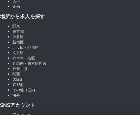
人事
企画
場所から求人を探す
関東
東京都
渋谷区
新宿区
五反田・品川区
文京区
六本木・港区
丸の内・東京駅周辺
神奈川県
関西
大阪府
京都府
その他（国内）
海外
SNSアカウント
X (Twitter)
Instagram
×
絞り込み
LINE
note
Facebook