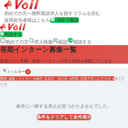
初めての方へ
無料面談
求人を探す
コラムを読む
採用担当者様はこちら
LINEで相談
相談する
初めての方
求人検索
面談
相談する
長期インターン募集一覧
厳選された長期・有給インターンの求人情報を掲載しています
フィルター
3
職種: 編集 / ライター
×
場所: 五反田・品川区
×
特徴: 京都大学におすすめ
×
全てク
リア
条件に一致する求人が見つかりませんでした。
条件をクリアして全件表示