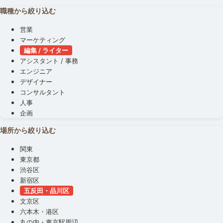
職種から絞り込む
営業
マーケティング
編集 / ライター
アシスタント / 事務
エンジニア
デザイナー
コンサルタント
人事
企画
場所から絞り込む
関東
東京都
渋谷区
新宿区
五反田・品川区
文京区
六本木・港区
丸の内・東京駅周辺