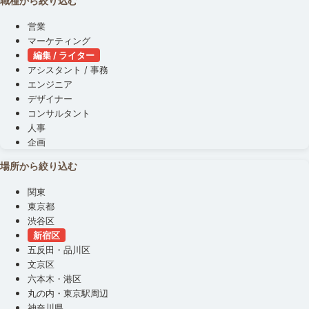
職種から絞り込む
営業
マーケティング
編集 / ライター
アシスタント / 事務
エンジニア
デザイナー
コンサルタント
人事
企画
場所から絞り込む
関東
東京都
渋谷区
新宿区
五反田・品川区
文京区
六本木・港区
丸の内・東京駅周辺
神奈川県