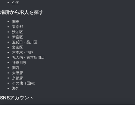
企画
場所から求人を探す
関東
東京都
渋谷区
新宿区
五反田・品川区
文京区
六本木・港区
丸の内・東京駅周辺
神奈川県
関西
大阪府
京都府
その他（国内）
海外
SNSアカウント
X (Twitter)
×
Instagram
絞り込み
LINE
note
Facebook
職種から絞り込む