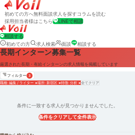
初めての方へ
無料面談
求人を探す
コラムを読む
採用担当者様はこちら
LINEで相談
相談する
初めての方
求人検索
面談
相談する
長期インターン募集一覧
厳選された長期・有給インターンの求人情報を掲載しています
フィルター
3
職種: 編集 / ライター
×
場所: 新宿区
×
特徴: 分析
×
全てクリア
条件に一致する求人が見つかりませんでした。
条件をクリアして全件表示