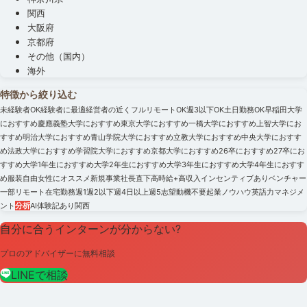
関西
大阪府
京都府
その他（国内）
海外
特徴から絞り込む
未経験者OK
経験者に最適
経営者の近く
フルリモートOK
週3以下OK
土日勤務OK
早稲田大学
におすすめ
慶應義塾大学におすすめ
東京大学におすすめ
一橋大学におすすめ
上智大学にお
すすめ
明治大学におすすめ
青山学院大学におすすめ
立教大学におすすめ
中央大学におすす
め
法政大学におすすめ
学習院大学におすすめ
京都大学におすすめ
26卒におすすめ
27卒にお
すすめ
大学1年生におすすめ
大学2年生におすすめ
大学3年生におすすめ
大学4年生におすす
め
服装自由
女性にオススメ
新規事業
社長直下
高時給+高収入
インセンティブあり
ベンチャー
一部リモート
在宅勤務
週1
週2以下
週4日以上
週5
志望動機不要
起業ノウハウ
英語力
マネジメ
ント
分析
AI
体験記あり
関西
自分に合うインターンが分からない?
プロのアドバイザーに無料相談
LINEで相談