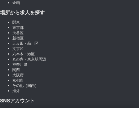
企画
場所から求人を探す
関東
東京都
渋谷区
新宿区
五反田・品川区
文京区
六本木・港区
丸の内・東京駅周辺
神奈川県
関西
大阪府
京都府
その他（国内）
海外
SNSアカウント
X (Twitter)
×
Instagram
絞り込み
LINE
note
Facebook
職種から絞り込む