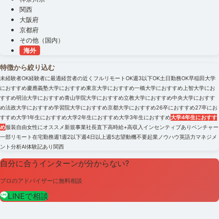
関西
大阪府
京都府
その他（国内）
海外
特徴から絞り込む
未経験者OK
経験者に最適
経営者の近く
フルリモートOK
週3以下OK
土日勤務OK
早稲田大学
におすすめ
慶應義塾大学におすすめ
東京大学におすすめ
一橋大学におすすめ
上智大学にお
すすめ
明治大学におすすめ
青山学院大学におすすめ
立教大学におすすめ
中央大学におすす
め
法政大学におすすめ
学習院大学におすすめ
京都大学におすすめ
26卒におすすめ
27卒にお
すすめ
大学1年生におすすめ
大学2年生におすすめ
大学3年生におすすめ
大学4年生におすす
め
服装自由
女性にオススメ
新規事業
社長直下
高時給+高収入
インセンティブあり
ベンチャー
一部リモート
在宅勤務
週1
週2以下
週4日以上
週5
志望動機不要
起業ノウハウ
英語力
マネジメ
ント
分析
AI
体験記あり
関西
自分に合うインターンが分からない?
プロのアドバイザーに無料相談
LINEで相談