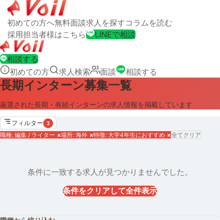
初めての方へ
無料面談
求人を探す
コラムを読む
採用担当者様はこちら
LINEで相談
相談する
初めての方
求人検索
面談
相談する
長期インターン募集一覧
厳選された長期・有給インターンの求人情報を掲載しています
フィルター
3
職種: 編集 / ライター
×
場所: 海外
×
特徴: 大学4年生におすすめ
×
全てクリア
条件に一致する求人が見つかりませんでした。
条件をクリアして全件表示