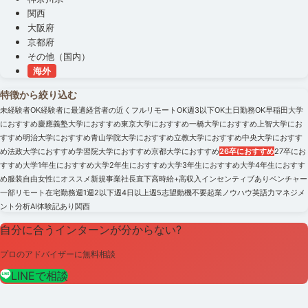
関西
大阪府
京都府
その他（国内）
海外
特徴から絞り込む
未経験者OK
経験者に最適
経営者の近く
フルリモートOK
週3以下OK
土日勤務OK
早稲田大学
におすすめ
慶應義塾大学におすすめ
東京大学におすすめ
一橋大学におすすめ
上智大学にお
すすめ
明治大学におすすめ
青山学院大学におすすめ
立教大学におすすめ
中央大学におすす
め
法政大学におすすめ
学習院大学におすすめ
京都大学におすすめ
26卒におすすめ
27卒にお
すすめ
大学1年生におすすめ
大学2年生におすすめ
大学3年生におすすめ
大学4年生におすす
め
服装自由
女性にオススメ
新規事業
社長直下
高時給+高収入
インセンティブあり
ベンチャー
一部リモート
在宅勤務
週1
週2以下
週4日以上
週5
志望動機不要
起業ノウハウ
英語力
マネジメ
ント
分析
AI
体験記あり
関西
自分に合うインターンが分からない?
プロのアドバイザーに無料相談
LINEで相談