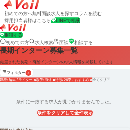
初めての方へ
無料面談
求人を探す
コラムを読む
採用担当者様はこちら
LINEで相談
相談する
初めての方
求人検索
面談
相談する
長期インターン募集一覧
厳選された長期・有給インターンの求人情報を掲載しています
フィルター
3
職種: 編集 / ライター
×
場所: 海外
×
特徴: 26卒におすすめ
×
全てクリア
条件に一致する求人が見つかりませんでした。
条件をクリアして全件表示