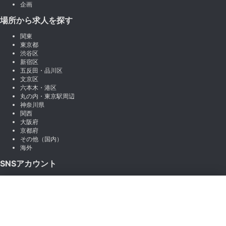
企画
場所から求人を探す
関東
東京都
渋谷区
新宿区
五反田・品川区
文京区
六本木・港区
丸の内・東京駅周辺
神奈川県
関西
大阪府
京都府
その他（国内）
海外
SNSアカウント
X (Twitter)
×
Instagram
絞り込み
LINE
note
Facebook
職種から絞り込む