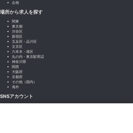
企画
場所から求人を探す
関東
東京都
渋谷区
新宿区
五反田・品川区
文京区
六本木・港区
丸の内・東京駅周辺
神奈川県
関西
大阪府
京都府
その他（国内）
海外
SNSアカウント
X (Twitter)
×
Instagram
絞り込み
LINE
note
Facebook
職種から絞り込む