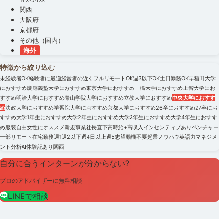
関西
大阪府
京都府
その他（国内）
海外
特徴から絞り込む
未経験者OK
経験者に最適
経営者の近く
フルリモートOK
週3以下OK
土日勤務OK
早稲田大学
におすすめ
慶應義塾大学におすすめ
東京大学におすすめ
一橋大学におすすめ
上智大学にお
すすめ
明治大学におすすめ
青山学院大学におすすめ
立教大学におすすめ
中央大学におすす
め
法政大学におすすめ
学習院大学におすすめ
京都大学におすすめ
26卒におすすめ
27卒にお
すすめ
大学1年生におすすめ
大学2年生におすすめ
大学3年生におすすめ
大学4年生におすす
め
服装自由
女性にオススメ
新規事業
社長直下
高時給+高収入
インセンティブあり
ベンチャー
一部リモート
在宅勤務
週1
週2以下
週4日以上
週5
志望動機不要
起業ノウハウ
英語力
マネジメ
ント
分析
AI
体験記あり
関西
自分に合うインターンが分からない?
プロのアドバイザーに無料相談
LINEで相談