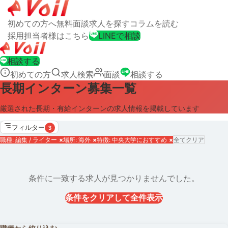
初めての方へ
無料面談
求人を探す
コラムを読む
採用担当者様はこちら
LINEで相談
相談する
初めての方
求人検索
面談
相談する
長期インターン募集一覧
厳選された長期・有給インターンの求人情報を掲載しています
フィルター
3
職種: 編集 / ライター
×
場所: 海外
×
特徴: 中央大学におすすめ
×
全てクリア
条件に一致する求人が見つかりませんでした。
条件をクリアして全件表示