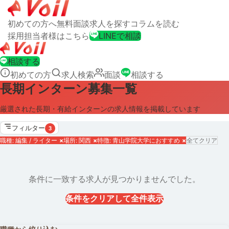
初めての方へ
無料面談
求人を探す
コラムを読む
採用担当者様はこちら
LINEで相談
相談する
初めての方
求人検索
面談
相談する
長期インターン募集一覧
厳選された長期・有給インターンの求人情報を掲載しています
フィルター
3
職種: 編集 / ライター
×
場所: 関西
×
特徴: 青山学院大学におすすめ
×
全てクリア
条件に一致する求人が見つかりませんでした。
条件をクリアして全件表示