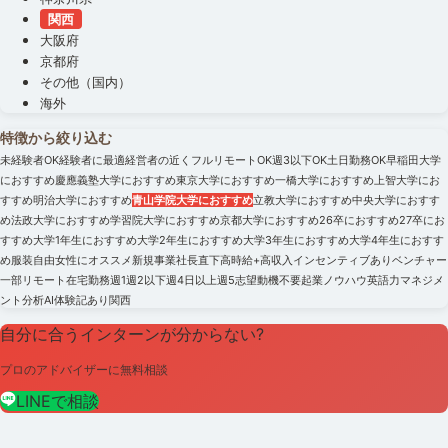
関西
大阪府
京都府
その他（国内）
海外
特徴から絞り込む
未経験者OK
経験者に最適
経営者の近く
フルリモートOK
週3以下OK
土日勤務OK
早稲田大学
におすすめ
慶應義塾大学におすすめ
東京大学におすすめ
一橋大学におすすめ
上智大学にお
すすめ
明治大学におすすめ
青山学院大学におすすめ
立教大学におすすめ
中央大学におすす
め
法政大学におすすめ
学習院大学におすすめ
京都大学におすすめ
26卒におすすめ
27卒にお
すすめ
大学1年生におすすめ
大学2年生におすすめ
大学3年生におすすめ
大学4年生におすす
め
服装自由
女性にオススメ
新規事業
社長直下
高時給+高収入
インセンティブあり
ベンチャー
一部リモート
在宅勤務
週1
週2以下
週4日以上
週5
志望動機不要
起業ノウハウ
英語力
マネジメ
ント
分析
AI
体験記あり
関西
自分に合うインターンが分からない?
プロのアドバイザーに無料相談
LINEで相談