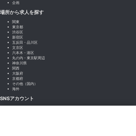
企画
場所から求人を探す
関東
東京都
渋谷区
新宿区
五反田・品川区
文京区
六本木・港区
丸の内・東京駅周辺
神奈川県
関西
大阪府
京都府
その他（国内）
海外
SNSアカウント
X (Twitter)
×
Instagram
絞り込み
LINE
note
Facebook
職種から絞り込む