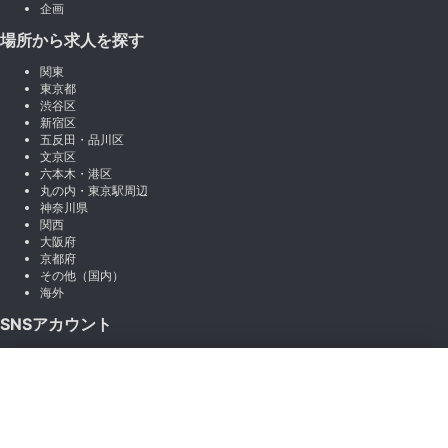
企画
場所から求人を探す
関東
東京都
渋谷区
新宿区
五反田・品川区
文京区
六本木・港区
丸の内・東京駅周辺
神奈川県
関西
大阪府
京都府
その他（国内）
海外
SNSアカウント
X (Twitter)
×
Instagram
絞り込み
LINE
note
Facebook
職種から絞り込む