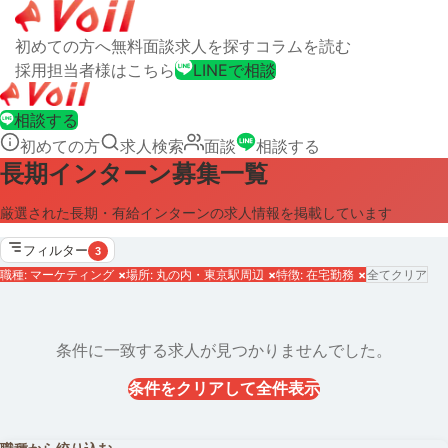
初めての方へ
無料面談
求人を探す
コラムを読む
採用担当者様はこちら
LINEで相談
相談する
初めての方
求人検索
面談
相談する
長期インターン募集一覧
厳選された長期・有給インターンの求人情報を掲載しています
フィルター
3
職種: マーケティング
×
場所: 丸の内・東京駅周辺
×
特徴: 在宅勤務
×
全てクリア
条件に一致する求人が見つかりませんでした。
条件をクリアして全件表示