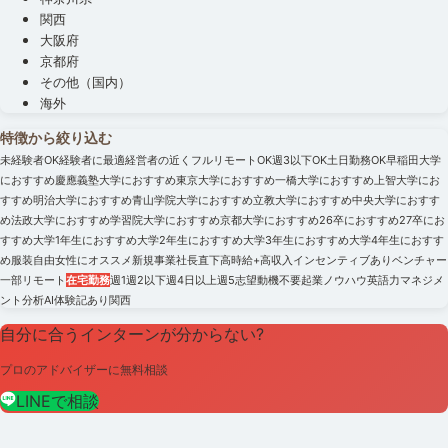
関西
大阪府
京都府
その他（国内）
海外
特徴から絞り込む
未経験者OK
経験者に最適
経営者の近く
フルリモートOK
週3以下OK
土日勤務OK
早稲田大学
におすすめ
慶應義塾大学におすすめ
東京大学におすすめ
一橋大学におすすめ
上智大学にお
すすめ
明治大学におすすめ
青山学院大学におすすめ
立教大学におすすめ
中央大学におすす
め
法政大学におすすめ
学習院大学におすすめ
京都大学におすすめ
26卒におすすめ
27卒にお
すすめ
大学1年生におすすめ
大学2年生におすすめ
大学3年生におすすめ
大学4年生におすす
め
服装自由
女性にオススメ
新規事業
社長直下
高時給+高収入
インセンティブあり
ベンチャー
一部リモート
在宅勤務
週1
週2以下
週4日以上
週5
志望動機不要
起業ノウハウ
英語力
マネジメ
ント
分析
AI
体験記あり
関西
自分に合うインターンが分からない?
プロのアドバイザーに無料相談
LINEで相談