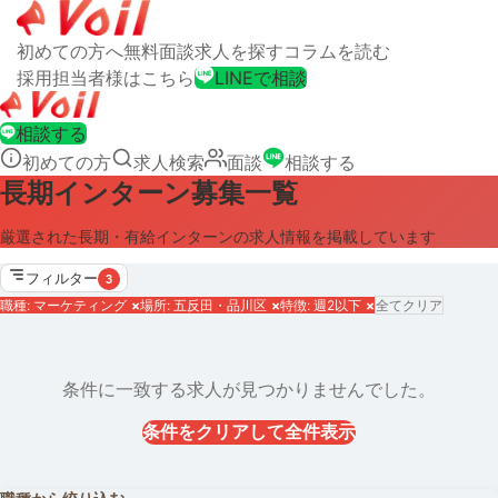
初めての方へ
無料面談
求人を探す
コラムを読む
採用担当者様はこちら
LINEで相談
相談する
初めての方
求人検索
面談
相談する
長期インターン募集一覧
厳選された長期・有給インターンの求人情報を掲載しています
フィルター
3
職種: マーケティング
×
場所: 五反田・品川区
×
特徴: 週2以下
×
全てクリア
条件に一致する求人が見つかりませんでした。
条件をクリアして全件表示