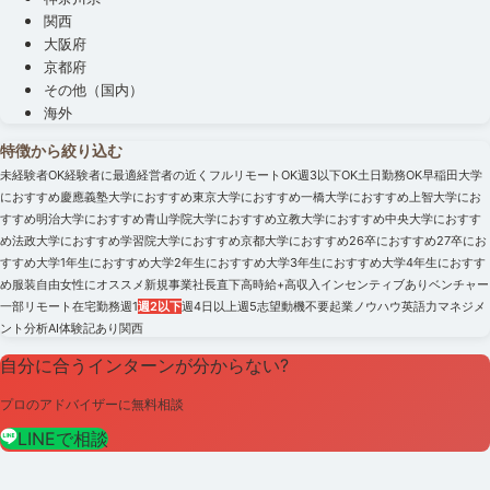
関西
大阪府
京都府
その他（国内）
海外
特徴から絞り込む
未経験者OK
経験者に最適
経営者の近く
フルリモートOK
週3以下OK
土日勤務OK
早稲田大学
におすすめ
慶應義塾大学におすすめ
東京大学におすすめ
一橋大学におすすめ
上智大学にお
すすめ
明治大学におすすめ
青山学院大学におすすめ
立教大学におすすめ
中央大学におすす
め
法政大学におすすめ
学習院大学におすすめ
京都大学におすすめ
26卒におすすめ
27卒にお
すすめ
大学1年生におすすめ
大学2年生におすすめ
大学3年生におすすめ
大学4年生におすす
め
服装自由
女性にオススメ
新規事業
社長直下
高時給+高収入
インセンティブあり
ベンチャー
一部リモート
在宅勤務
週1
週2以下
週4日以上
週5
志望動機不要
起業ノウハウ
英語力
マネジメ
ント
分析
AI
体験記あり
関西
自分に合うインターンが分からない?
プロのアドバイザーに無料相談
LINEで相談