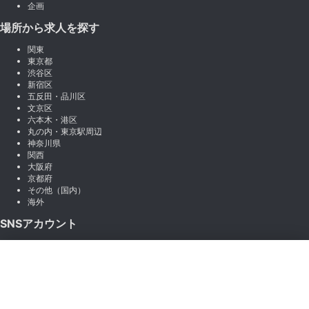
企画
場所から求人を探す
関東
東京都
渋谷区
新宿区
五反田・品川区
文京区
六本木・港区
丸の内・東京駅周辺
神奈川県
関西
大阪府
京都府
その他（国内）
海外
SNSアカウント
X (Twitter)
×
Instagram
絞り込み
LINE
note
Facebook
職種から絞り込む