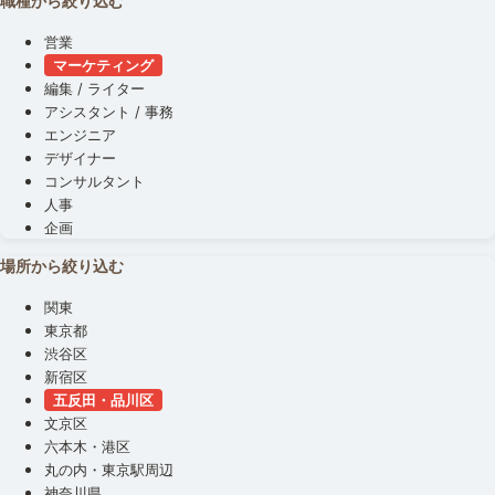
職種から絞り込む
営業
マーケティング
編集 / ライター
アシスタント / 事務
エンジニア
デザイナー
コンサルタント
人事
企画
場所から絞り込む
関東
東京都
渋谷区
新宿区
五反田・品川区
文京区
六本木・港区
丸の内・東京駅周辺
神奈川県