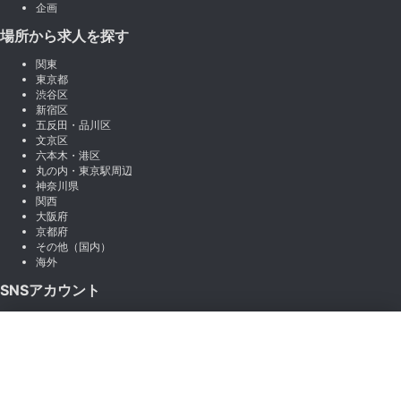
企画
場所から求人を探す
関東
東京都
渋谷区
新宿区
五反田・品川区
文京区
六本木・港区
丸の内・東京駅周辺
神奈川県
関西
大阪府
京都府
その他（国内）
海外
SNSアカウント
X (Twitter)
×
Instagram
絞り込み
LINE
note
Facebook
職種から絞り込む