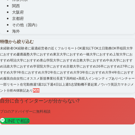
関西
大阪府
京都府
その他（国内）
海外
特徴から絞り込む
未経験者OK
経験者に最適
経営者の近く
フルリモートOK
週3以下OK
土日勤務OK
早稲田大学
におすすめ
慶應義塾大学におすすめ
東京大学におすすめ
一橋大学におすすめ
上智大学にお
すすめ
明治大学におすすめ
青山学院大学におすすめ
立教大学におすすめ
中央大学におすす
め
法政大学におすすめ
学習院大学におすすめ
京都大学におすすめ
26卒におすすめ
27卒にお
すすめ
大学1年生におすすめ
大学2年生におすすめ
大学3年生におすすめ
大学4年生におすす
め
服装自由
女性にオススメ
新規事業
社長直下
高時給+高収入
インセンティブあり
ベンチャー
一部リモート
在宅勤務
週1
週2以下
週4日以上
週5
志望動機不要
起業ノウハウ
英語力
マネジメ
ント
分析
AI
体験記あり
関西
自分に合うインターンが分からない?
プロのアドバイザーに無料相談
LINEで相談