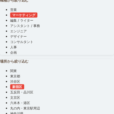
職種から絞り込む
営業
マーケティング
編集 / ライター
アシスタント / 事務
エンジニア
デザイナー
コンサルタント
人事
企画
場所から絞り込む
関東
東京都
渋谷区
新宿区
五反田・品川区
文京区
六本木・港区
丸の内・東京駅周辺
神奈川県