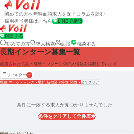
初めての方へ
無料面談
求人を探す
コラムを読む
採用担当者様はこちら
LINEで相談
相談する
初めての方
求人検索
面談
相談する
長期インターン募集一覧
厳選された長期・有給インターンの求人情報を掲載しています
フィルター
3
職種: マーケティング
×
場所: 新宿区
×
特徴: 関西
×
全てクリア
条件に一致する求人が見つかりませんでした。
条件をクリアして全件表示