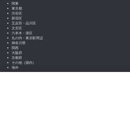
関東
東京都
渋谷区
新宿区
五反田・品川区
文京区
六本木・港区
丸の内・東京駅周辺
神奈川県
関西
大阪府
京都府
その他（国内）
海外
SNSアカウント
絞り込み
X (Twitter)
Instagram
LINE
職種から絞り込む
note
Facebook
営業
マーケティング
編集 / ライター
アシスタント / 事
お役立ち情報
場所から絞り込む
コラム一覧
初心者向けコンテンツ