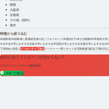
関西
大阪府
京都府
その他（国内）
海外
特徴から絞り込む
未経験者OK
経験者に最適
経営者の近く
フルリモートOK
週3以下OK
土日勤務OK
早稲田大学
すめ
中央大学におすすめ
法政大学におすすめ
学習院大学におすすめ
京都大学におすすめ
2
下
高時給+高収入
インセンティブあり
ベンチャー
一部リモート
在宅勤務
週1
週2以下
週4日以
自分に合うインターンが分からない?
プロのアドバイザーに無料相談
LINEで相談