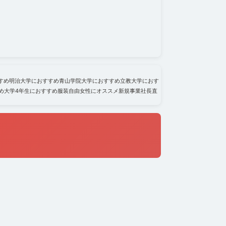
すめ
明治大学におすすめ
青山学院大学におすすめ
立教大学におす
め
大学4年生におすすめ
服装自由
女性にオススメ
新規事業
社長直