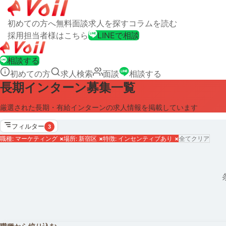
初めての方へ
無料面談
求人を探す
コラムを読む
採用担当者様はこちら
LINEで相談
相談する
初めての方
求人検索
面談
相談する
長期インターン募集一覧
厳選された長期・有給インターンの求人情報を掲載しています
フィルター
3
職種: マーケティング
×
場所: 新宿区
×
特徴: インセンティブあり
×
全てクリア