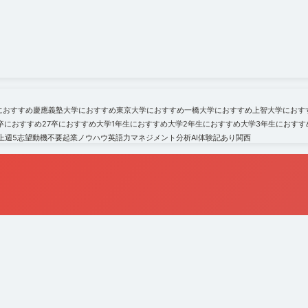
におすすめ
慶應義塾大学におすすめ
東京大学におすすめ
一橋大学におすすめ
上智大学におす
6卒におすすめ
27卒におすすめ
大学1年生におすすめ
大学2年生におすすめ
大学3年生におすす
上
週5
志望動機不要
起業ノウハウ
英語力
マネジメント
分析
AI
体験記あり
関西