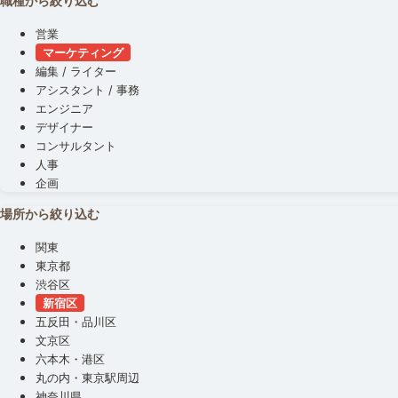
職種から絞り込む
営業
マーケティング
編集 / ライター
アシスタント / 事務
エンジニア
デザイナー
コンサルタント
人事
企画
場所から絞り込む
関東
東京都
渋谷区
新宿区
五反田・品川区
文京区
六本木・港区
丸の内・東京駅周辺
神奈川県