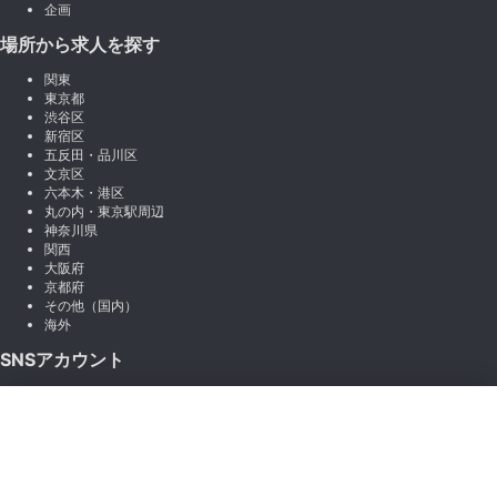
企画
場所から求人を探す
関東
東京都
渋谷区
新宿区
五反田・品川区
文京区
六本木・港区
丸の内・東京駅周辺
神奈川県
関西
大阪府
京都府
その他（国内）
海外
SNSアカウント
X (Twitter)
×
Instagram
絞り込み
LINE
note
Facebook
職種から絞り込む