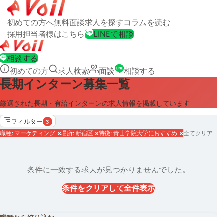
初めての方へ
無料面談
求人を探す
コラムを読む
採用担当者様はこちら
LINEで相談
相談する
初めての方
求人検索
面談
相談する
長期インターン募集一覧
厳選された長期・有給インターンの求人情報を掲載しています
フィルター
3
職種: マーケティング
×
場所: 新宿区
×
特徴: 青山学院大学におすすめ
×
全てクリア
条件に一致する求人が見つかりませんでした。
条件をクリアして全件表示