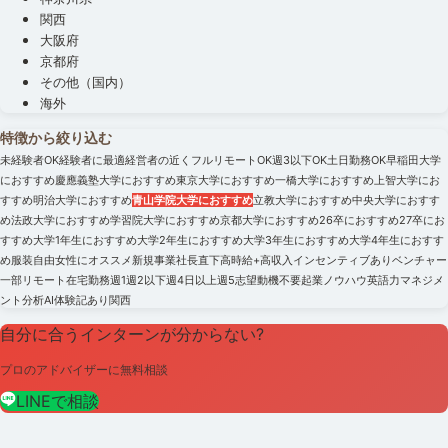
関西
大阪府
京都府
その他（国内）
海外
特徴から絞り込む
未経験者OK
経験者に最適
経営者の近く
フルリモートOK
週3以下OK
土日勤務OK
早稲田大学
におすすめ
慶應義塾大学におすすめ
東京大学におすすめ
一橋大学におすすめ
上智大学にお
すすめ
明治大学におすすめ
青山学院大学におすすめ
立教大学におすすめ
中央大学におすす
め
法政大学におすすめ
学習院大学におすすめ
京都大学におすすめ
26卒におすすめ
27卒にお
すすめ
大学1年生におすすめ
大学2年生におすすめ
大学3年生におすすめ
大学4年生におすす
め
服装自由
女性にオススメ
新規事業
社長直下
高時給+高収入
インセンティブあり
ベンチャー
一部リモート
在宅勤務
週1
週2以下
週4日以上
週5
志望動機不要
起業ノウハウ
英語力
マネジメ
ント
分析
AI
体験記あり
関西
自分に合うインターンが分からない?
プロのアドバイザーに無料相談
LINEで相談