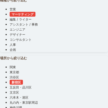
職種から絞り込む
営業
マーケティング
編集 / ライター
アシスタント / 事務
エンジニア
デザイナー
コンサルタント
人事
企画
場所から絞り込む
関東
東京都
渋谷区
新宿区
五反田・品川区
文京区
六本木・港区
丸の内・東京駅周辺
神奈川県