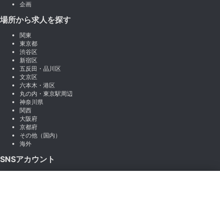
企画
場所から求人を探す
関東
東京都
渋谷区
新宿区
五反田・品川区
文京区
六本木・港区
丸の内・東京駅周辺
神奈川県
関西
大阪府
京都府
その他（国内）
海外
SNSアカウント
X (Twitter)
×
Instagram
絞り込み
LINE
note
Facebook
職種から絞り込む