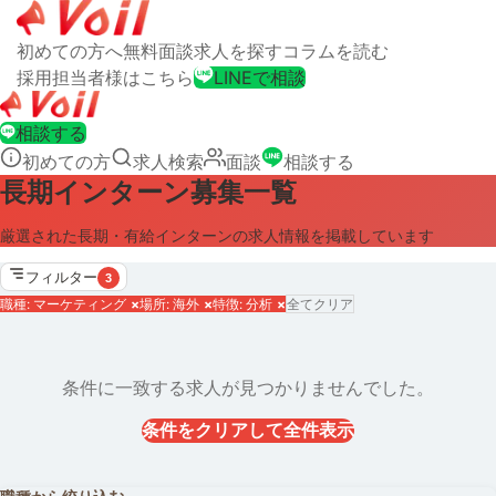
初めての方へ
無料面談
求人を探す
コラムを読む
採用担当者様はこちら
LINEで相談
相談する
初めての方
求人検索
面談
相談する
長期インターン募集一覧
厳選された長期・有給インターンの求人情報を掲載しています
フィルター
3
職種: マーケティング
×
場所: 海外
×
特徴: 分析
×
全てクリア
条件に一致する求人が見つかりませんでした。
条件をクリアして全件表示