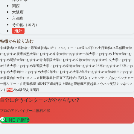
関西
大阪府
京都府
その他（国内）
海外
特徴から絞り込む
未経験者OK
経験者に最適
経営者の近く
フルリモートOK
週3以下OK
土日勤務OK
早稲田大学
におすすめ
慶應義塾大学におすすめ
東京大学におすすめ
一橋大学におすすめ
上智大学にお
すすめ
明治大学におすすめ
青山学院大学におすすめ
立教大学におすすめ
中央大学におすす
め
法政大学におすすめ
学習院大学におすすめ
京都大学におすすめ
26卒におすすめ
27卒にお
すすめ
大学1年生におすすめ
大学2年生におすすめ
大学3年生におすすめ
大学4年生におすす
め
服装自由
女性にオススメ
新規事業
社長直下
高時給+高収入
インセンティブあり
ベンチャー
一部リモート
在宅勤務
週1
週2以下
週4日以上
週5
志望動機不要
起業ノウハウ
英語力
マネジメ
ント
分析
AI
体験記あり
関西
自分に合うインターンが分からない?
プロのアドバイザーに無料相談
LINEで相談