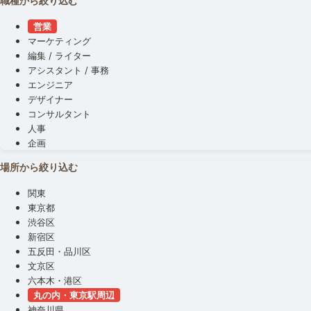
職種から絞り込む
営業
マーケティング
編集 / ライター
アシスタント / 事務
エンジニア
デザイナー
コンサルタント
人事
企画
場所から絞り込む
関東
東京都
渋谷区
新宿区
五反田・品川区
文京区
六本木・港区
丸の内・東京駅周辺
神奈川県