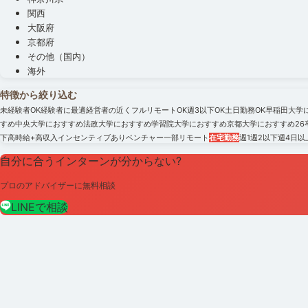
関西
大阪府
京都府
その他（国内）
海外
特徴から絞り込む
未経験者OK
経験者に最適
経営者の近く
フルリモートOK
週3以下OK
土日勤務OK
早稲田大学
すめ
中央大学におすすめ
法政大学におすすめ
学習院大学におすすめ
京都大学におすすめ
2
下
高時給+高収入
インセンティブあり
ベンチャー
一部リモート
在宅勤務
週1
週2以下
週4日以
自分に合うインターンが分からない?
プロのアドバイザーに無料相談
LINEで相談