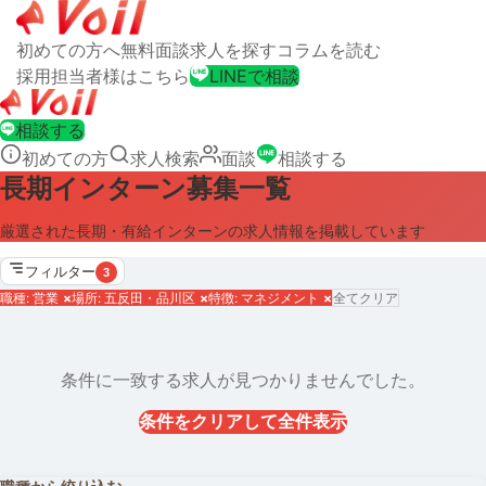
初めての方へ
無料面談
求人を探す
コラムを読む
採用担当者様はこちら
LINEで相談
相談する
初めての方
求人検索
面談
相談する
長期インターン募集一覧
厳選された長期・有給インターンの求人情報を掲載しています
フィルター
3
職種: 営業
×
場所: 五反田・品川区
×
特徴: マネジメント
×
全てクリア
条件に一致する求人が見つかりませんでした。
条件をクリアして全件表示