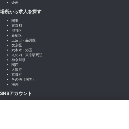
企画
場所から求人を探す
関東
東京都
渋谷区
新宿区
五反田・品川区
文京区
六本木・港区
丸の内・東京駅周辺
神奈川県
関西
大阪府
京都府
その他（国内）
海外
SNSアカウント
X (Twitter)
×
Instagram
絞り込み
LINE
note
Facebook
職種から絞り込む