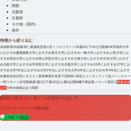
関西
大阪府
京都府
その他（国内）
海外
特徴から絞り込む
未経験者OK
経験者に最適
経営者の近く
フルリモートOK
週3以下OK
土日勤務OK
早稲田大学
におすすめ
慶應義塾大学におすすめ
東京大学におすすめ
一橋大学におすすめ
上智大学にお
すすめ
明治大学におすすめ
青山学院大学におすすめ
立教大学におすすめ
中央大学におすす
め
法政大学におすすめ
学習院大学におすすめ
京都大学におすすめ
26卒におすすめ
27卒にお
すすめ
大学1年生におすすめ
大学2年生におすすめ
大学3年生におすすめ
大学4年生におすす
め
服装自由
女性にオススメ
新規事業
社長直下
高時給+高収入
インセンティブあり
ベンチャー
一部リモート
在宅勤務
週1
週2以下
週4日以上
週5
志望動機不要
起業ノウハウ
英語力
マネジメ
ント
分析
AI
体験記あり
関西
自分に合うインターンが分からない?
プロのアドバイザーに無料相談
LINEで相談