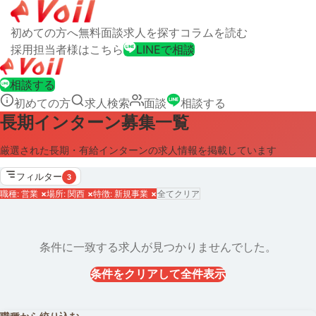
初めての方へ
無料面談
求人を探す
コラムを読む
採用担当者様はこちら
LINEで相談
相談する
初めての方
求人検索
面談
相談する
長期インターン募集一覧
厳選された長期・有給インターンの求人情報を掲載しています
フィルター
3
職種: 営業
×
場所: 関西
×
特徴: 新規事業
×
全てクリア
条件に一致する求人が見つかりませんでした。
条件をクリアして全件表示