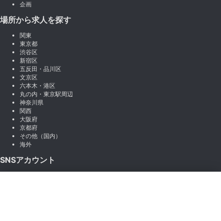
企画
場所から求人を探す
関東
東京都
渋谷区
新宿区
五反田・品川区
文京区
六本木・港区
丸の内・東京駅周辺
神奈川県
関西
大阪府
京都府
その他（国内）
海外
SNSアカウント
X (Twitter)
×
Instagram
絞り込み
LINE
note
Facebook
職種から絞り込む