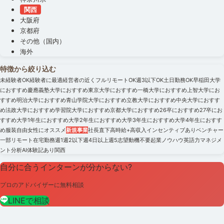
関西
大阪府
京都府
その他（国内）
海外
特徴から絞り込む
未経験者OK
経験者に最適
経営者の近く
フルリモートOK
週3以下OK
土日勤務OK
早稲田大学
におすすめ
慶應義塾大学におすすめ
東京大学におすすめ
一橋大学におすすめ
上智大学にお
すすめ
明治大学におすすめ
青山学院大学におすすめ
立教大学におすすめ
中央大学におすす
め
法政大学におすすめ
学習院大学におすすめ
京都大学におすすめ
26卒におすすめ
27卒にお
すすめ
大学1年生におすすめ
大学2年生におすすめ
大学3年生におすすめ
大学4年生におすす
め
服装自由
女性にオススメ
新規事業
社長直下
高時給+高収入
インセンティブあり
ベンチャー
一部リモート
在宅勤務
週1
週2以下
週4日以上
週5
志望動機不要
起業ノウハウ
英語力
マネジメ
ント
分析
AI
体験記あり
関西
自分に合うインターンが分からない?
プロのアドバイザーに無料相談
LINEで相談