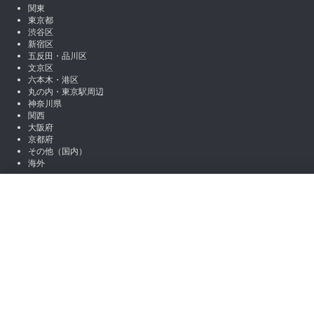
関東
東京都
渋谷区
新宿区
五反田・品川区
文京区
六本木・港区
丸の内・東京駅周辺
神奈川県
関西
大阪府
京都府
その他（国内）
海外
SNSアカウント
絞り込み
X (Twitter)
Instagram
LINE
職種から絞り込む
note
Facebook
営業
マーケティング
編集 / ライター
アシスタント / 事
お役立ち情報
場所から絞り込む
コラム一覧
初心者向けコンテンツ