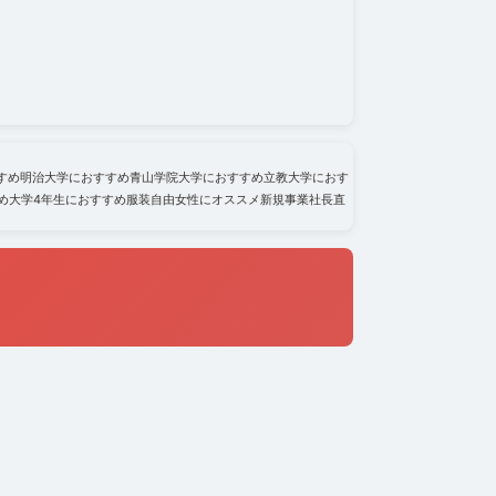
すめ
明治大学におすすめ
青山学院大学におすすめ
立教大学におす
め
大学4年生におすすめ
服装自由
女性にオススメ
新規事業
社長直