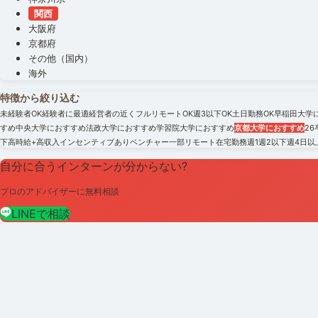
関西
大阪府
京都府
その他（国内）
海外
特徴から絞り込む
未経験者OK
経験者に最適
経営者の近く
フルリモートOK
週3以下OK
土日勤務OK
早稲田大学
すめ
中央大学におすすめ
法政大学におすすめ
学習院大学におすすめ
京都大学におすすめ
2
下
高時給+高収入
インセンティブあり
ベンチャー
一部リモート
在宅勤務
週1
週2以下
週4日以
自分に合うインターンが分からない?
プロのアドバイザーに無料相談
LINEで相談