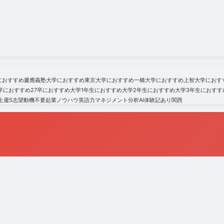
におすすめ
慶應義塾大学におすすめ
東京大学におすすめ
一橋大学におすすめ
上智大学におす
6卒におすすめ
27卒におすすめ
大学1年生におすすめ
大学2年生におすすめ
大学3年生におすす
上
週5
志望動機不要
起業ノウハウ
英語力
マネジメント
分析
AI
体験記あり
関西