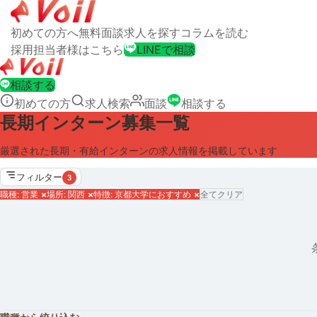
初めての方へ
無料面談
求人を探す
コラムを読む
採用担当者様はこちら
LINEで相談
相談する
初めての方
求人検索
面談
相談する
長期インターン募集一覧
厳選された長期・有給インターンの求人情報を掲載しています
フィルター
3
職種: 営業
×
場所: 関西
×
特徴: 京都大学におすすめ
×
全てクリア